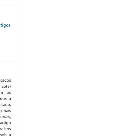
rtigos
icados
 ao(s)
com os
idos à
itado,
ionais
onais,
artigo
balhos
 sob a