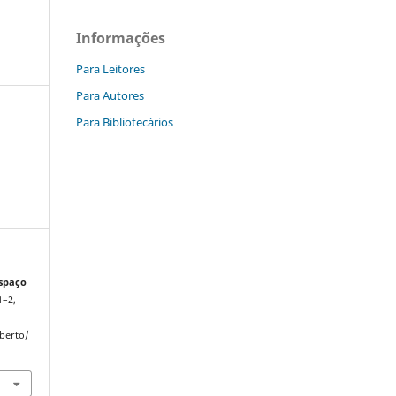
Informações
Para Leitores
Para Autores
Para Bibliotecários
spaço
1–2,
Aberto/