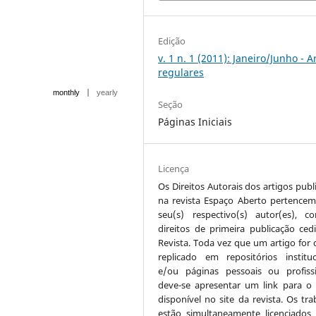
Edição
v. 1 n. 1 (2011): Janeiro/Junho - A
regulares
|
monthly
yearly
Seção
Páginas Iniciais
Licença
Os Direitos Autorais dos artigos publ
na revista Espaço Aberto pertencem
seu(s) respectivo(s) autor(es), 
direitos de primeira publicação ced
Revista. Toda vez que um artigo for c
replicado em repositórios instituc
e/ou páginas pessoais ou profissi
deve-se apresentar um link para o 
disponível no site da revista. Os tra
estão simultaneamente licenciados