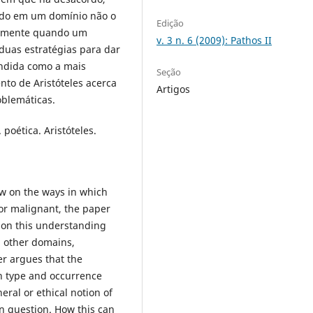
ado em um domínio não o
Edição
ialmente quando um
v. 3 n. 6 (2009): Pathos II
duas estratégias para dar
ndida como a mais
Seção
nto de Aristóteles acerca
Artigos
blemáticas.
 poética. Aristóteles.
w on the ways in which
or malignant, the paper
ion this understanding
n other domains,
er argues that the
n type and occurrence
ral or ethical notion of
n question. How this can