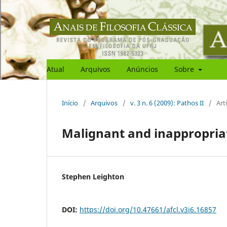
Atual
Arquivos
Anúncios
Sobre
Início
/
Arquivos
/
v. 3 n. 6 (2009): Pathos II
/
Art
Malignant and inappropria
Stephen Leighton
DOI:
https://doi.org/10.47661/afcl.v3i6.16857