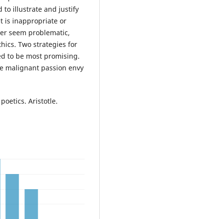
to illustrate and justify
t is inappropriate or
her seem problematic,
hics. Two strategies for
ed to be most promising.
the malignant passion envy
oetics. Aristotle.