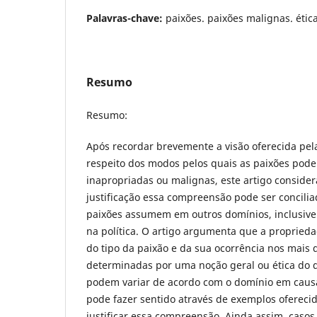
Palavras-chave:
paixões. paixões malignas. ética.
Resumo
Resumo:
Após recordar brevemente a visão oferecida pel
respeito dos modos pelos quais as paixões pode
inapropriadas ou malignas, este artigo conside
justificação essa compreensão pode ser concili
paixões assumem em outros domínios, inclusive n
na política. O artigo argumenta que a propried
do tipo da paixão e da sua ocorrência nos mais 
determinadas por uma noção geral ou ética do 
podem variar de acordo com o domínio em causa
pode fazer sentido através de exemplos oferecid
justificar essa compreensão. Ainda assim, caso