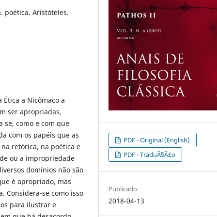
 poética. Aristóteles.
a Ética a Nicômaco a
m ser apropriadas,
ra se, como e com que
ada com os papéis que as
PDF - Original (English)
a retórica, na poética e
PDF - TraduÃ§Ã£o
ade ou a impropriedade
diversos domínios não são
que é apropriado, mas
Publicado
. Considera-se como isso
2018-04-13
os para ilustrar e
s em que há desacordo,