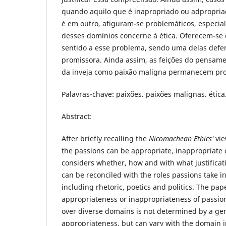
quando aquilo que é inapropriado ou adpropri
é em outro, afiguram-se problemáticos, espec
desses domínios concerne à ética. Oferecem-se 
sentido a esse problema, sendo uma delas defe
promissora. Ainda assim, as feições do pensame
da inveja como paixão maligna permanecem pro
Palavras-chave: paixões. paixões malignas. ética.
Abstract:
After briefly recalling the
Nicomachean Ethics'
vie
the passions can be appropriate, inappropriate 
considers whether, how and with what justificat
can be reconciled with the roles passions take i
including rhetoric, poetics and politics. The pap
appropriateness or inappropriateness of passio
over diverse domains is not determined by a gene
appropriateness, but can vary with the domain i