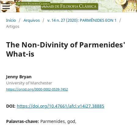
Início
/
Arquivos
/
v. 14 n. 27 (2020): PARMÊNIDES EON 1
/
Artigos
The Non-Divinity of Parmenides'
What-is
Jenny Bryan
University of Manchester
https://orcid.org/0000-0002-0539-7452
DOI:
https://doi.org/10.47661/afcl.v14i27.38885
Palavras-chave:
Parmenides, god,