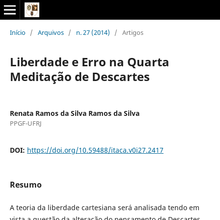
Início
/
Arquivos
/
n. 27 (2014)
/
Artigos
Liberdade e Erro na Quarta
Meditação de Descartes
Renata Ramos da Silva Ramos da Silva
PPGF-UFRJ
DOI:
https://doi.org/10.59488/itaca.v0i27.2417
Resumo
A teoria da liberdade cartesiana será analisada tendo em
vista a questão da alteração do pensamento de Descartes