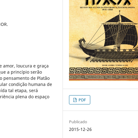
MOR.
e amor, loucura e graça
que a princípio serão
m o pensamento de Platão
ular condição humana de
ída tal etapa, será
eriência plena do espaço
PDF
Publicado
2015-12-26