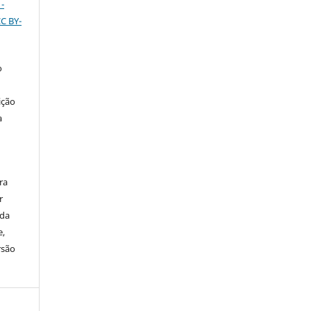
-
CC BY-
o
ição
a
ra
r
ada
e,
rsão