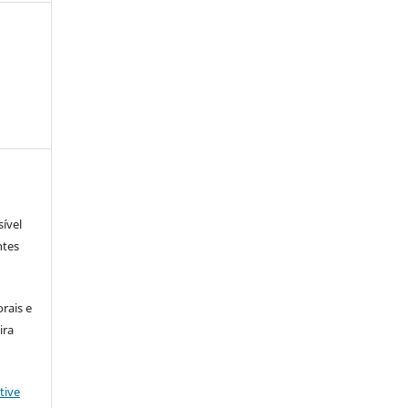
sível
ntes
rais e
ira
tive