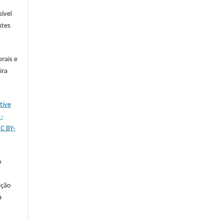
sível
ntes
rais e
ira
tive
-
CC BY-
o
ição
a