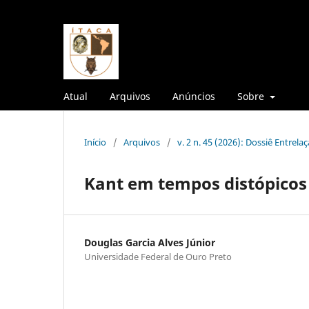
Atual
Arquivos
Anúncios
Sobre
Início
/
Arquivos
/
v. 2 n. 45 (2026): Dossiê Entrelaça
Kant em tempos distópicos
Douglas Garcia Alves Júnior
Universidade Federal de Ouro Preto