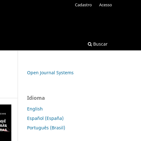
Cadastro
Acesso
Buscar
Open Journal Systems
Idioma
English
Español (España)
Português (Brasil)