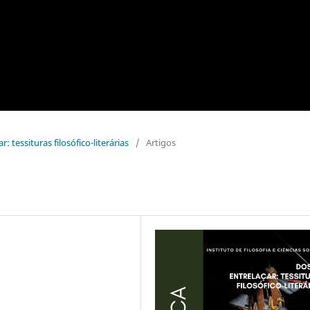
r: tessituras filosófico-literárias
/
Artigos