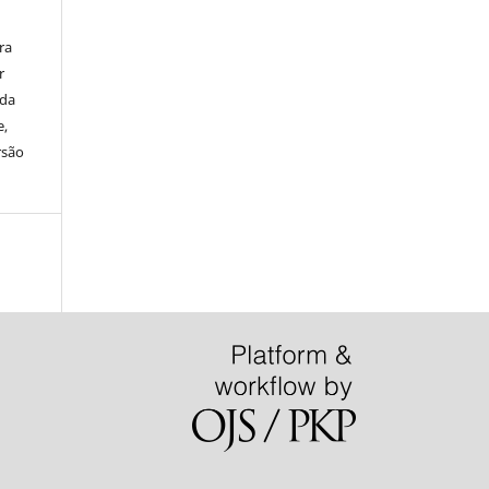
ra
r
ada
e,
rsão