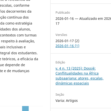
 escolas, conforme
ios decorrentes da
Publicado
ação contínua dos
2026-01-16 — Atualizado em 202
ada como estratégia
17
idades dos alunos,
Versões
 contextos com turmas
2026-01-17 (2)
respeito à avaliação,
2026-01-16 (1)
ais inclusivas e
tegral dos estudantes.
teóricos, a eficácia da
Edição
que depende de
v. 4 n. 13 (2025): Dossiê:
nte e de mudanças
Conflitualidades na África
subsaariana: atores, escalas,
dinâmicas espaciais
Seção
Varia: Artigos