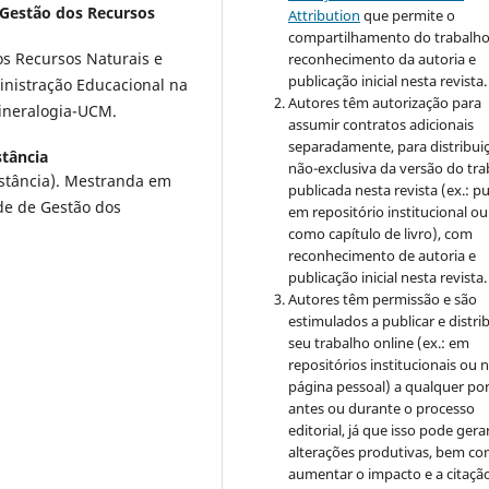
 Gestão dos Recursos
Attribution
que permite o
compartilhamento do trabalh
os Recursos Naturais e
reconhecimento da autoria e
publicação inicial nesta revista.
nistração Educacional na
Autores têm autorização para
ineralogia-UCM.
assumir contratos adicionais
separadamente, para distribui
stância
não-exclusiva da versão do tr
Distância). Mestranda em
publicada nesta revista (ex.: pu
de de Gestão dos
em repositório institucional ou
como capítulo de livro), com
reconhecimento de autoria e
publicação inicial nesta revista.
Autores têm permissão e são
estimulados a publicar e distrib
seu trabalho online (ex.: em
repositórios institucionais ou 
página pessoal) a qualquer po
antes ou durante o processo
editorial, já que isso pode gera
alterações produtivas, bem c
aumentar o impacto e a citaçã