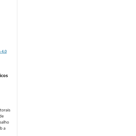
a
 4.0
icos
:
torais
 de
balho
b a