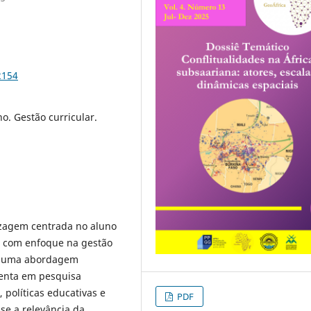
2154
. Gestão curricular.
izagem centrada no aluno
, com enfoque na gestão
 de uma abordagem
ssenta em pesquisa
 políticas educativas e
PDF
se a relevância da