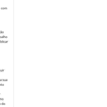
o com
ção
abalho
blicar
uir
na sua
nto
r
omo
o do