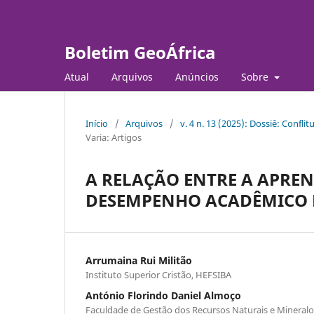
Boletim GeoÁfrica
Atual
Arquivos
Anúncios
Sobre
Início
/
Arquivos
/
v. 4 n. 13 (2025): Dossiê: Confli
Varia: Artigos
A RELAÇÃO ENTRE A APRE
DESEMPENHO ACADÊMICO
Arrumaina Rui Militão
Instituto Superior Cristão, HEFSIBA
António Florindo Daniel Almoço
Faculdade de Gestão dos Recursos Naturais e Minera