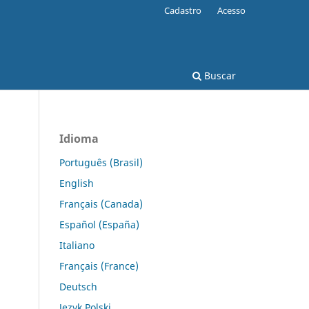
Cadastro
Acesso
Buscar
Idioma
Português (Brasil)
English
Français (Canada)
Español (España)
Italiano
Français (France)
Deutsch
Język Polski