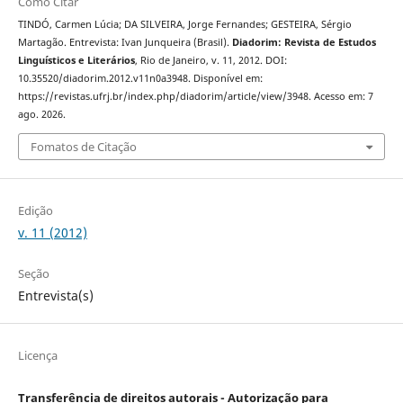
Como Citar
TINDÓ, Carmen Lúcia; DA SILVEIRA, Jorge Fernandes; GESTEIRA, Sérgio
Martagão. Entrevista: Ivan Junqueira (Brasil).
Diadorim: Revista de Estudos
Linguísticos e Literários
, Rio de Janeiro, v. 11, 2012. DOI:
10.35520/diadorim.2012.v11n0a3948. Disponível em:
https://revistas.ufrj.br/index.php/diadorim/article/view/3948. Acesso em: 7
ago. 2026.
Fomatos de Citação
Edição
v. 11 (2012)
Seção
Entrevista(s)
Licença
Transferência de direitos autorais - Autorização para