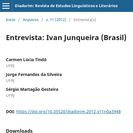
Diadorim: Revista de Estudos Linguísticos e Literários
Início
/
Arquivos
/
v. 11 (2012)
/
Entrevista(s)
Entrevista: Ivan Junqueira (Brasil)
Carmen Lúcia Tindó
UFRJ
Jorge Fernandes da Silveira
UFRJ
Sérgio Martagão Gesteira
UFRJ
DOI:
https://doi.org/10.35520/diadorim.2012.v11n0a3948
Downloads