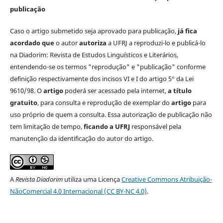
publicação
Caso o artigo submetido seja aprovado para publicação,
já fica
acordado que
o autor
autoriza
a UFRJ a reproduzi-lo e publicá-lo
na Diadorim: Revista de Estudos Linguísticos e Literários,
entendendo-se os termos "reprodução" e "publicação" conforme
definição respectivamente dos incisos VI e I do artigo 5° da Lei
9610/98. O
artigo
poderá ser acessado pela internet,
a título
gratuito
, para consulta e reprodução de exemplar do
artigo
para
uso próprio de quem a consulta. Essa autorização de publicação não
tem limitação de tempo,
ficando a UFRJ
responsável pela
manutenção da identificação do autor do artigo.
A
Revista Diadorim
utiliza uma Licença
Creative Commons Atribuição-
NãoComercial 4.0 Internacional (CC BY-NC 4.0)
.