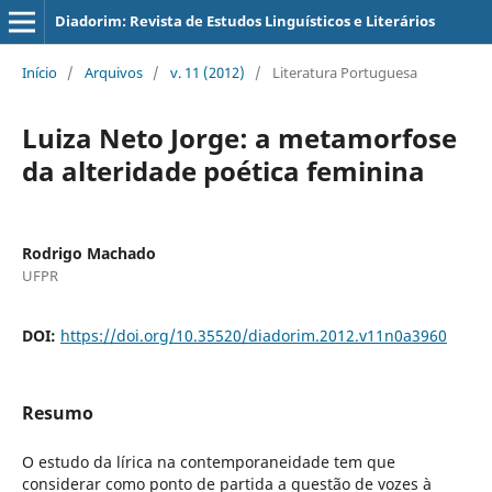
Diadorim: Revista de Estudos Linguísticos e Literários
Início
/
Arquivos
/
v. 11 (2012)
/
Literatura Portuguesa
Luiza Neto Jorge: a metamorfose
da alteridade poética feminina
Rodrigo Machado
UFPR
DOI:
https://doi.org/10.35520/diadorim.2012.v11n0a3960
Resumo
O estudo da lírica na contemporaneidade tem que
considerar como ponto de partida a questão de vozes à