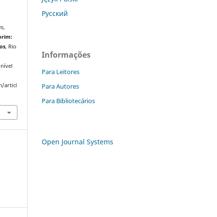
Русский
s,
orim:
ios
, Rio
Informações
nível
Para Leitores
Para Autores
/articl
Para Bibliotecários
Open Journal Systems