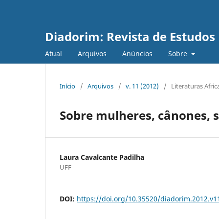
Diadorim: Revista de Estudos L
Atual
Arquivos
Anúncios
Sobre
Início
/
Arquivos
/
v. 11 (2012)
/
Literaturas Afri
Sobre mulheres, cânones, s
Laura Cavalcante Padilha
UFF
DOI:
https://doi.org/10.35520/diadorim.2012.v