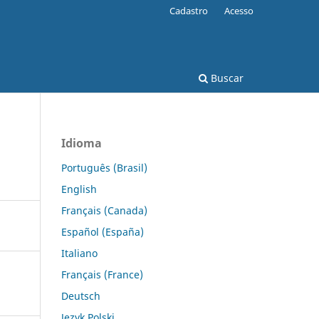
Cadastro
Acesso
Buscar
Idioma
Português (Brasil)
English
Français (Canada)
Español (España)
Italiano
Français (France)
Deutsch
Język Polski