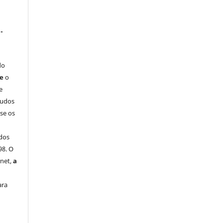
-
do
ue
o
e
tudos
-se os
dos
98. O
rnet,
a
ara