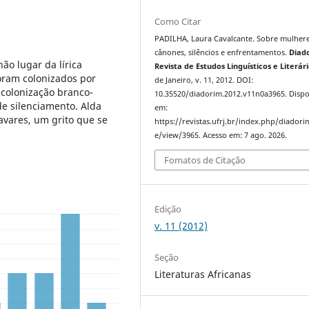
Como Citar
PADILHA, Laura Cavalcante. Sobre mulhere
cânones, silêncios e enfrentamentos.
Diad
não lugar da lírica
Revista de Estudos Linguísticos e Literár
foram colonizados por
de Janeiro, v. 11, 2012. DOI:
 colonização branco-
10.35520/diadorim.2012.v11n0a3965. Dispo
e silenciamento. Alda
em:
avares, um grito que se
https://revistas.ufrj.br/index.php/diadorim
e/view/3965. Acesso em: 7 ago. 2026.
Fomatos de Citação
Edição
v. 11 (2012)
Seção
Literaturas Africanas