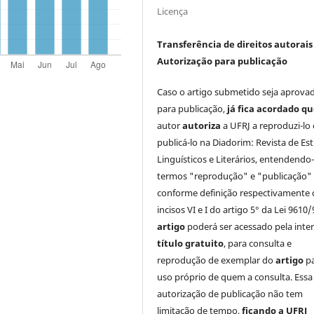
Licença
Transferência de direitos autorais 
Autorização para publicação
Caso o artigo submetido seja aprova
para publicação,
já fica acordado q
autor
autoriza
a UFRJ a reproduzi-lo 
publicá-lo na Diadorim: Revista de Es
Linguísticos e Literários, entendendo
termos "reprodução" e "publicação"
conforme definição respectivamente 
incisos VI e I do artigo 5° da Lei 9610/
artigo
poderá ser acessado pela inte
título gratuito
, para consulta e
reprodução de exemplar do
artigo
p
uso próprio de quem a consulta. Essa
autorização de publicação não tem
limitação de tempo,
ficando a UFRJ