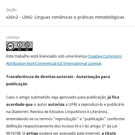
Seção
v26n2 - LING: Línguas românicas e práticas metodológicas
Licença
Este trabalho está licenciado sob uma licença
Creative Commons
Attribution-NonCommercial 4.0 International License
.
Transferência de direitos autorais - Autorização para
publicação
Caso o artigo submetido seja aprovado para publicação,
já fica
acordado que
o autor
autoriza
a UFRJ a reproduzi-lo e publicá-lo
na Diadorim: Revista de Estudos Linguísticos e Literários,
entendendo-se os termos "reprodução" e "publicação" conforme
definição respectivamente dos incisos VI e I do artigo 5° da Lei
9610/98. O
artigo
poderá ser acessado pela internet,
a título