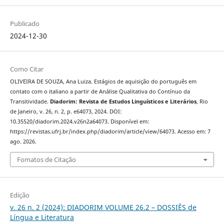
Publicado
2024-12-30
Como Citar
OLIVEIRA DE SOUZA, Ana Luiza. Estágios de aquisição do português em
contato com o italiano a partir de Análise Qualitativa do Contínuo da
Transitividade.
Diadorim: Revista de Estudos Linguísticos e Literários
, Rio
de Janeiro, v. 26, n. 2, p. e64073, 2024. DOI:
10.35520/diadorim.2024.v26n2a64073. Disponível em:
https://revistas.ufrj.br/index.php/diadorim/article/view/64073. Acesso em: 7
ago. 2026.
Fomatos de Citação
Edição
v. 26 n. 2 (2024): DIADORIM VOLUME 26.2 – DOSSIÊS de
Língua e Literatura