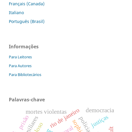
Français (Canada)
Italiano
Português (Brasil)
Informações
Para Leitores
Para Autores
Para Bibliotecários
Palavras-chave
rio de janeiro
democracia
mortes violentas
justiças
prisão
familiares
moral