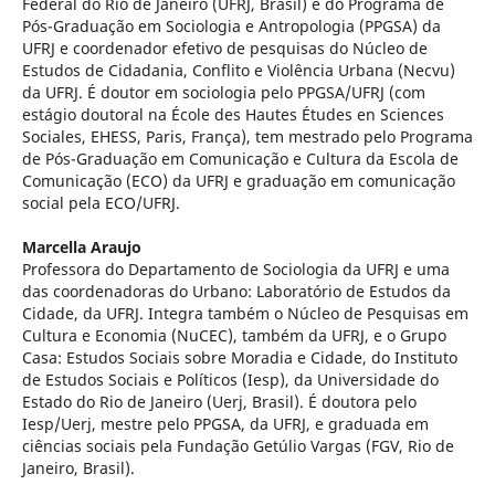
Federal do Rio de Janeiro (UFRJ, Brasil) e do Programa de
Pós-Graduação em Sociologia e Antropologia (PPGSA) da
UFRJ e coordenador efetivo de pesquisas do Núcleo de
Estudos de Cidadania, Conflito e Violência Urbana (Necvu)
da UFRJ. É doutor em sociologia pelo PPGSA/UFRJ (com
estágio doutoral na École des Hautes Études en Sciences
Sociales, EHESS, Paris, França), tem mestrado pelo Programa
de Pós-Graduação em Comunicação e Cultura da Escola de
Comunicação (ECO) da UFRJ e graduação em comunicação
social pela ECO/UFRJ.
Marcella Araujo
Professora do Departamento de Sociologia da UFRJ e uma
das coordenadoras do Urbano: Laboratório de Estudos da
Cidade, da UFRJ. Integra também o Núcleo de Pesquisas em
Cultura e Economia (NuCEC), também da UFRJ, e o Grupo
Casa: Estudos Sociais sobre Moradia e Cidade, do Instituto
de Estudos Sociais e Políticos (Iesp), da Universidade do
Estado do Rio de Janeiro (Uerj, Brasil). É doutora pelo
Iesp/Uerj, mestre pelo PPGSA, da UFRJ, e graduada em
ciências sociais pela Fundação Getúlio Vargas (FGV, Rio de
Janeiro, Brasil).