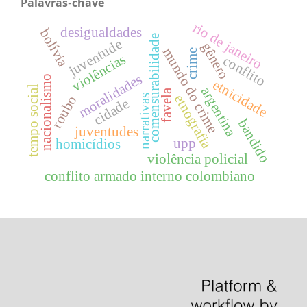
Palavras-chave
rio de janeiro
desigualdades
bolívia
comensurabilidade
juventude
gênero
mundo do crime
crime
violências
conflito
moralidades
nacionalismo
etnicidade
tempo social
argentina
favela
etnografia
narrativas
roubo
cidade
bandido
juventudes
upp
homicídios
violência policial
conflito armado interno colombiano