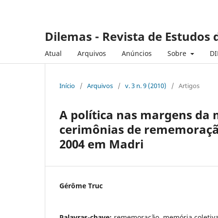
Dilemas - Revista de Estudos d
Atual
Arquivos
Anúncios
Sobre
DI
Início
/
Arquivos
/
v. 3 n. 9 (2010)
/
Artigos
A política nas margens da
cerimônias de rememoração
2004 em Madri
Gérôme Truc
Palavras-chave:
rememoração, memória coletiva