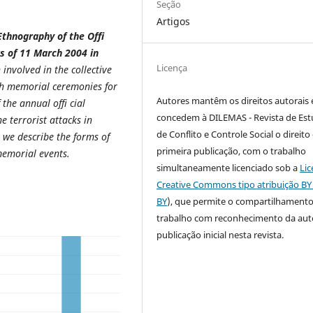
Seção
Artigos
Ethnography of the Offi
ks of 11 March 2004 in
Licença
n
involved in the collective
gh memorial ceremonies
for
Autores mantêm os direitos autorais 
 the annual offi cial
concedem à DILEMAS - Revista de Es
 terrorist attacks in
de Conflito e Controle Social o direito
, we
describe the forms of
primeira publicação, com o trabalho
memorial events.
simultaneamente licenciado sob a
Lic
Creative Commons tipo atribuição BY
BY
), que permite o compartilhament
trabalho com reconhecimento da auto
publicação inicial nesta revista.