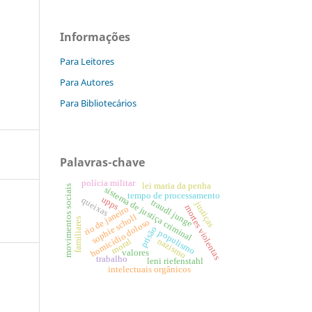
Informações
Para Leitores
Para Autores
Para Bibliotecários
Palavras-chave
polícia militar
lei maria da penha
movimentos sociais
sistema de justiça criminal
tempo de processamento
upps
queixas
traudl junge
justiças
mortes violentas
rio de janeiro
sophie scholl
familiares
homicídio doloso
prisão
populismo
nazismo
moral
valores
trabalho
leni riefenstahl
intelectuais orgânicos