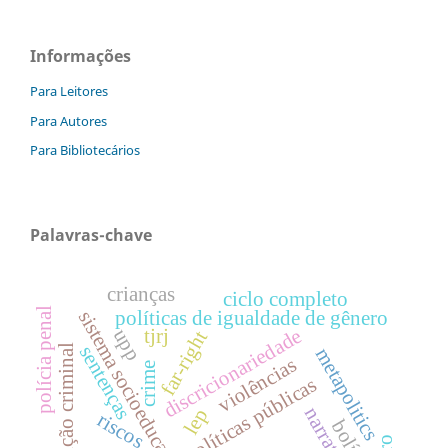
Informações
Para Leitores
Para Autores
Para Bibliotecários
Palavras-chave
crianças
ciclo completo
polícia penal
políticas de igualdade de gênero
sistema socioeducativo
tjrj
discricionariedade
upp
far-right
sentenças
sujeição criminal
metapolitics
violências
crime
políticas públicas
narrativas
lep
riscos