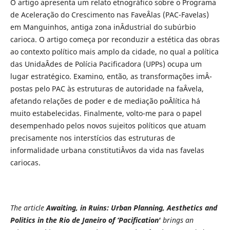
O artigo apresenta um relato etnográfico sobre o Programa
de Aceleração do Crescimento nas FaveÂ­las (PAC-Favelas)
em Manguinhos, antiga zona inÂ­dustrial do subúrbio
carioca. O artigo começa por reconduzir a estética das obras
ao contexto político mais amplo da cidade, no qual a política
das UnidaÂ­des de Polícia Pacificadora (UPPs) ocupa um
lugar estratégico. Examino, então, as transformações imÂ­
postas pelo PAC às estruturas de autoridade na faÂ­vela,
afetando relações de poder e de mediação poÂ­lítica há
muito estabelecidas. Finalmente, volto-me para o papel
desempenhado pelos novos sujeitos políticos que atuam
precisamente nos interstícios das estruturas de
informalidade urbana constitutiÂ­vos da vida nas favelas
cariocas.
The article
Awaiting, in Ruins: Urban Planning, Aesthetics and
Politics in the Rio de Janeiro of ‘Pacification'
brings an