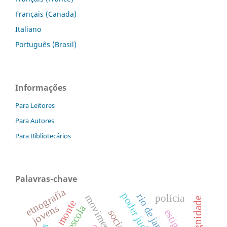
Français (Canada)
Italiano
Português (Brasil)
Informações
Para Leitores
Para Autores
Para Bibliotecários
Palavras-chave
etnografia
poder judiciário
rio de janeiro
polícia
dignidade
belo monte
jovens
escola