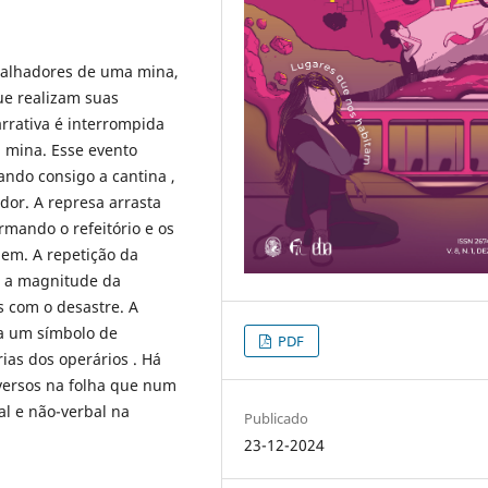
balhadores de uma mina,
ue realizam suas
arrativa é interrompida
 mina. Esse evento
ando consigo a cantina ,
edor. A represa arrasta
rmando o refeitório e os
em. A repetição da
a a magnitude da
s com o desastre. A
na um símbolo de
PDF
ias dos operários . Há
 versos na folha que num
l e não-verbal na
Publicado
23-12-2024