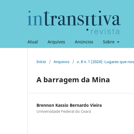
Atual
Arquivos
Anúncios
Sobre
Início
/
Arquivos
/
v. 8 n. 1 (2024): Lugares que no
A barragem da Mina
Brennon Kassio Bernardo Vieira
Universidade Federal do Ceará