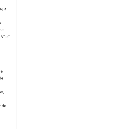
RJ a
s
me
VI e I
de
de
po,
r do