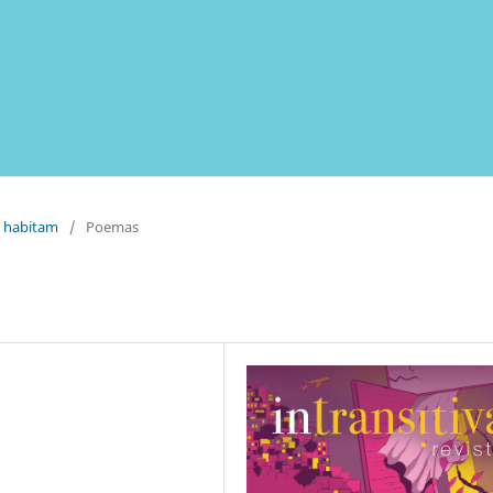
s habitam
/
Poemas