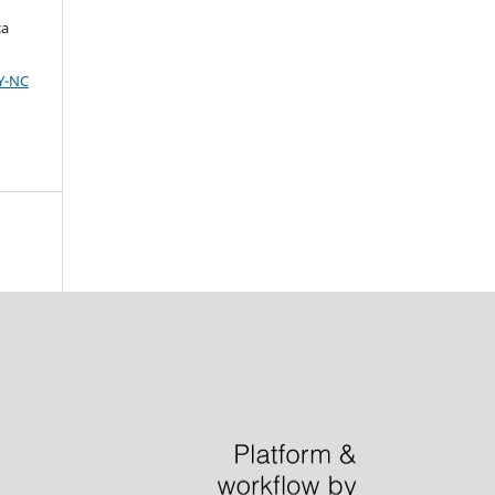
ça
BY-NC