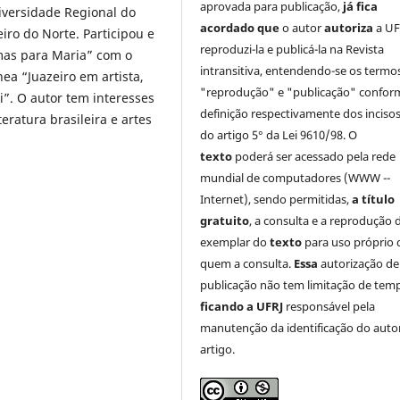
aprovada para publicação,
já fica
versidade Regional do
acordado que
o autor
autoriza
a UF
iro do Norte. Participou e
reproduzi-la e publicá-la na Revista
mas para Maria” com o
intransitiva, entendendo-se os termo
ea “Juazeiro em artista,
"reprodução" e "publicação" confor
i”. O autor tem interesses
definição respectivamente dos incisos 
eratura brasileira e artes
do artigo 5° da Lei 9610/98. O
texto
poderá ser acessado pela rede
mundial de computadores (WWW --
Internet), sendo permitidas,
a título
gratuito
, a consulta e a reprodução 
exemplar do
texto
para uso próprio 
quem a consulta.
Essa
autorização de
publicação não tem limitação de tem
ficando a UFRJ
responsável pela
manutenção da identificação do auto
artigo.