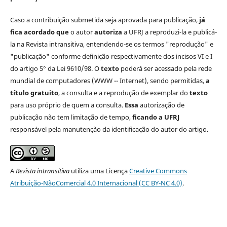
Caso a contribuição submetida seja aprovada para publicação,
já
fica acordado que
o autor
autoriza
a UFRJ a reproduzi-la e publicá-
la na Revista intransitiva, entendendo-se os termos "reprodução" e
"publicação" conforme definição respectivamente dos incisos VI e I
do artigo 5° da Lei 9610/98. O
texto
poderá ser acessado pela rede
mundial de computadores (WWW -- Internet), sendo permitidas,
a
título gratuito
, a consulta e a reprodução de exemplar do
texto
para uso próprio de quem a consulta.
Essa
autorização de
publicação não tem limitação de tempo,
ficando a UFRJ
responsável pela manutenção da identificação do autor do artigo.
A
Revista intransitiva
utiliza uma Licença
Creative Commons
Atribuição-NãoComercial 4.0 Internacional (CC BY-NC 4.0)
.