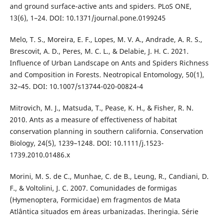
and ground surface-active ants and spiders. PLoS ONE,
13(6), 1–24. DOI: 10.1371/journal.pone.0199245
Melo, T. S., Moreira, E. F., Lopes, M. V. A., Andrade, A. R. S.,
Brescovit, A. D., Peres, M. C. L., & Delabie, J. H. C. 2021.
Influence of Urban Landscape on Ants and Spiders Richness
and Composition in Forests. Neotropical Entomology, 50(1),
32–45. DOI: 10.1007/s13744-020-00824-4
Mitrovich, M. J., Matsuda, T., Pease, K. H., & Fisher, R. N.
2010. Ants as a measure of effectiveness of habitat
conservation planning in southern california. Conservation
Biology, 24(5), 1239–1248. DOI: 10.1111/j.1523-
1739.2010.01486.x
Morini, M. S. de C., Munhae, C. de B., Leung, R., Candiani, D.
F., & Voltolini, J. C. 2007. Comunidades de formigas
(Hymenoptera, Formicidae) em fragmentos de Mata
Atlântica situados em áreas urbanizadas. Iheringia. Série