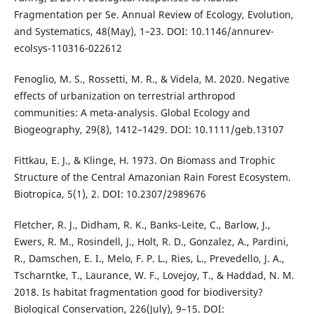
Fragmentation per Se. Annual Review of Ecology, Evolution,
and Systematics, 48(May), 1–23. DOI: 10.1146/annurev-
ecolsys-110316-022612
Fenoglio, M. S., Rossetti, M. R., & Videla, M. 2020. Negative
effects of urbanization on terrestrial arthropod
communities: A meta-analysis. Global Ecology and
Biogeography, 29(8), 1412–1429. DOI: 10.1111/geb.13107
Fittkau, E. J., & Klinge, H. 1973. On Biomass and Trophic
Structure of the Central Amazonian Rain Forest Ecosystem.
Biotropica, 5(1), 2. DOI: 10.2307/2989676
Fletcher, R. J., Didham, R. K., Banks-Leite, C., Barlow, J.,
Ewers, R. M., Rosindell, J., Holt, R. D., Gonzalez, A., Pardini,
R., Damschen, E. I., Melo, F. P. L., Ries, L., Prevedello, J. A.,
Tscharntke, T., Laurance, W. F., Lovejoy, T., & Haddad, N. M.
2018. Is habitat fragmentation good for biodiversity?
Biological Conservation, 226(July), 9–15. DOI: