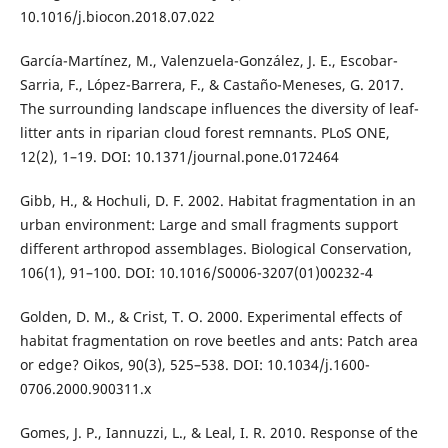
10.1016/j.biocon.2018.07.022
García-Martínez, M., Valenzuela-González, J. E., Escobar-
Sarria, F., López-Barrera, F., & Castaño-Meneses, G. 2017.
The surrounding landscape influences the diversity of leaf-
litter ants in riparian cloud forest remnants. PLoS ONE,
12(2), 1–19. DOI: 10.1371/journal.pone.0172464
Gibb, H., & Hochuli, D. F. 2002. Habitat fragmentation in an
urban environment: Large and small fragments support
different arthropod assemblages. Biological Conservation,
106(1), 91–100. DOI: 10.1016/S0006-3207(01)00232-4
Golden, D. M., & Crist, T. O. 2000. Experimental effects of
habitat fragmentation on rove beetles and ants: Patch area
or edge? Oikos, 90(3), 525–538. DOI: 10.1034/j.1600-
0706.2000.900311.x
Gomes, J. P., Iannuzzi, L., & Leal, I. R. 2010. Response of the