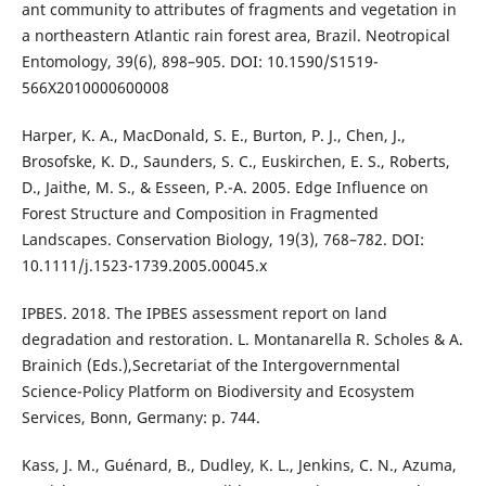
ant community to attributes of fragments and vegetation in
a northeastern Atlantic rain forest area, Brazil. Neotropical
Entomology, 39(6), 898–905. DOI: 10.1590/S1519-
566X2010000600008
Harper, K. A., MacDonald, S. E., Burton, P. J., Chen, J.,
Brosofske, K. D., Saunders, S. C., Euskirchen, E. S., Roberts,
D., Jaithe, M. S., & Esseen, P.-A. 2005. Edge Influence on
Forest Structure and Composition in Fragmented
Landscapes. Conservation Biology, 19(3), 768–782. DOI:
10.1111/j.1523-1739.2005.00045.x
IPBES. 2018. The IPBES assessment report on land
degradation and restoration. L. Montanarella R. Scholes & A.
Brainich (Eds.),Secretariat of the Intergovernmental
Science-Policy Platform on Biodiversity and Ecosystem
Services, Bonn, Germany: p. 744.
Kass, J. M., Guénard, B., Dudley, K. L., Jenkins, C. N., Azuma,