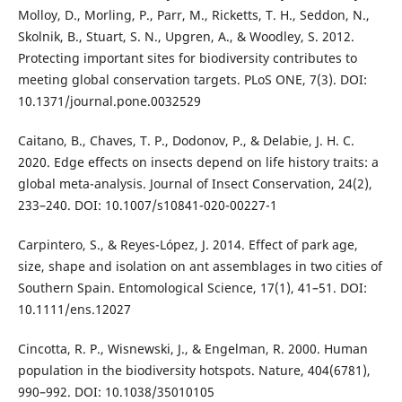
Molloy, D., Morling, P., Parr, M., Ricketts, T. H., Seddon, N.,
Skolnik, B., Stuart, S. N., Upgren, A., & Woodley, S. 2012.
Protecting important sites for biodiversity contributes to
meeting global conservation targets. PLoS ONE, 7(3). DOI:
10.1371/journal.pone.0032529
Caitano, B., Chaves, T. P., Dodonov, P., & Delabie, J. H. C.
2020. Edge effects on insects depend on life history traits: a
global meta-analysis. Journal of Insect Conservation, 24(2),
233–240. DOI: 10.1007/s10841-020-00227-1
Carpintero, S., & Reyes-López, J. 2014. Effect of park age,
size, shape and isolation on ant assemblages in two cities of
Southern Spain. Entomological Science, 17(1), 41–51. DOI:
10.1111/ens.12027
Cincotta, R. P., Wisnewski, J., & Engelman, R. 2000. Human
population in the biodiversity hotspots. Nature, 404(6781),
990–992. DOI: 10.1038/35010105