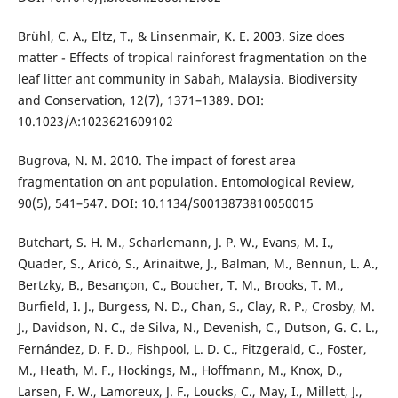
Brühl, C. A., Eltz, T., & Linsenmair, K. E. 2003. Size does
matter - Effects of tropical rainforest fragmentation on the
leaf litter ant community in Sabah, Malaysia. Biodiversity
and Conservation, 12(7), 1371–1389. DOI:
10.1023/A:1023621609102
Bugrova, N. M. 2010. The impact of forest area
fragmentation on ant population. Entomological Review,
90(5), 541–547. DOI: 10.1134/S0013873810050015
Butchart, S. H. M., Scharlemann, J. P. W., Evans, M. I.,
Quader, S., Aricò, S., Arinaitwe, J., Balman, M., Bennun, L. A.,
Bertzky, B., Besançon, C., Boucher, T. M., Brooks, T. M.,
Burfield, I. J., Burgess, N. D., Chan, S., Clay, R. P., Crosby, M.
J., Davidson, N. C., de Silva, N., Devenish, C., Dutson, G. C. L.,
Fernández, D. F. D., Fishpool, L. D. C., Fitzgerald, C., Foster,
M., Heath, M. F., Hockings, M., Hoffmann, M., Knox, D.,
Larsen, F. W., Lamoreux, J. F., Loucks, C., May, I., Millett, J.,