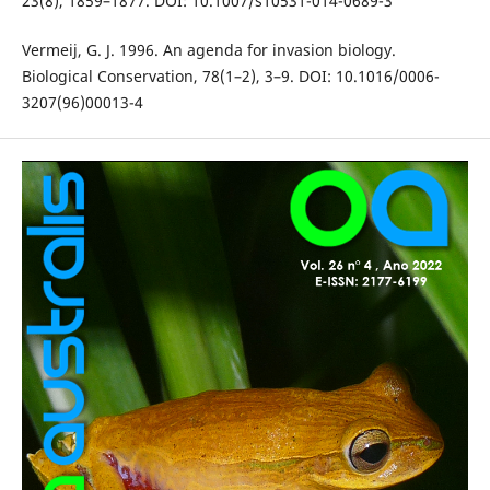
23(8), 1859–1877. DOI: 10.1007/s10531-014-0689-3
Vermeij, G. J. 1996. An agenda for invasion biology.
Biological Conservation, 78(1–2), 3–9. DOI: 10.1016/0006-
3207(96)00013-4