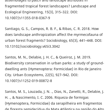
assemblages to patch and landscape attributes in
fragmented tropical forest landscapes? Landscape and
Ecological Engineering, 15(3), 315–322. DOI:
10.1007/s11355-018-0367-9
Santiago, G. S., Campos, R. B. F., & Ribas, C. R. 2018. How
does landscape anthropization affect the myrmecofauna of
urban forest fragments? Sociobiology, 65(3), 441–448. DOI:
10.13102/sociobiology.v65i3.3042
Santos, M. N., Delabie, J. H. C., & Queiroz, J. M. 2019.
Biodiversity conservation in urban parks: a study of ground-
dwelling ants (Hymenoptera: Formicidae) in Rio de Janeiro
City. Urban Ecosystems, 22(5), 927–942. DOI:
10.1007/s11252-019-00872-8
Santos, M. S., Louzada, J. N. ., Dias, N., Zanetti, R., Delabie, J.
H. ., & Nascimento, I. C. 2006. Riqueza de formigas
(Hymenoptera, Formicidae) da serapilheira em fragmentos
de floresta semidecídua da Mata Atlântica na região do Alto