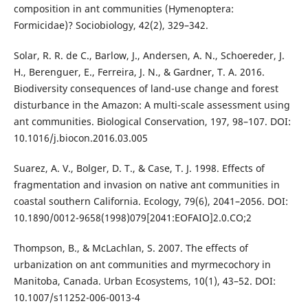
composition in ant communities (Hymenoptera:
Formicidae)? Sociobiology, 42(2), 329–342.
Solar, R. R. de C., Barlow, J., Andersen, A. N., Schoereder, J.
H., Berenguer, E., Ferreira, J. N., & Gardner, T. A. 2016.
Biodiversity consequences of land-use change and forest
disturbance in the Amazon: A multi-scale assessment using
ant communities. Biological Conservation, 197, 98–107. DOI:
10.1016/j.biocon.2016.03.005
Suarez, A. V., Bolger, D. T., & Case, T. J. 1998. Effects of
fragmentation and invasion on native ant communities in
coastal southern California. Ecology, 79(6), 2041–2056. DOI:
10.1890/0012-9658(1998)079[2041:EOFAIO]2.0.CO;2
Thompson, B., & McLachlan, S. 2007. The effects of
urbanization on ant communities and myrmecochory in
Manitoba, Canada. Urban Ecosystems, 10(1), 43–52. DOI:
10.1007/s11252-006-0013-4