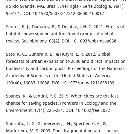
do Rio Grande, MG, Brasil. Iheringia - Serie Zoologia, 96(1),
95–101. DOI: 10.1590/S0073-47212006000100017
Santos, R. J., Dodonov, P., & Delabie, J. H. C. 2021. Effects of
habitat conversion on ant functional groups: A global
review. Sociobiology, 68(2). DOI: 10.1093/aob/mcaa058
Seto, K. C., Güneralp, B., & Hutyra, L. R. 2012. Global
forecasts of urban expansion to 2030 and direct impacts on
biodiversity and carbon pools. Proceedings of the National
Academy of Sciences of the United States of America,
109(40), 16083–16088. DOI: 10.1073/pnas.1211658109
Soanes, K., & Lentini, P. E. 2019. When cities are the last
chance for saving species. Frontiers in Ecology and the
Environment, 17(4), 225–231. DOI: 10.1002/fee.2032
Sobrinho, T. G., Schoereder, J. H., Sperber, C. F., &
Madureira, M. S. 2003. Does fragmentation alter species