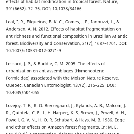
effects of habitat modification in tropical forest. Nature,
391(6662), 72–76. DOI: 10.1038/34166
Leal, I. R., Filgueiras, B. K. C., Gomes, J. P., Iannuzzi, L., &
Andersen, A. N. 2012. Effects of habitat fragmentation on
ant richness and functional composition in Brazilian Atlantic
forest. Biodiversity and Conservation, 21(7), 1687–1701. DOI:
10.1007/s10531-012-0271-9
Lessard, J. P., & Buddle, C. M. 2005. The effects of
urbanization on ant assemblages (Hymenoptera:
Formicidae) associated with the Molson Nature Reserve,
Quebec. Canadian Entomologist, 137(2), 215–225. DOI:
10.4039/n04-055
Lovejoy, T. E., R. O. Bierregaard, J., Rylands, A. B., Malcom, J.
R., Quintela, C. E., L. H. Harper;, K. S. Brown, J., Powell, A. H.,
Powell, G. V. N., H. O. R. Schubart, & Hays, M. B. 1986. Edge
and other effects on Amazon forest fragments. In: M. E.