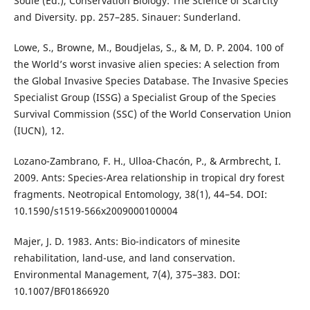
Soulé (Ed.), Conservation Biology: The Science of Scarcity
and Diversity. pp. 257–285. Sinauer: Sunderland.
Lowe, S., Browne, M., Boudjelas, S., & M, D. P. 2004. 100 of
the World’s worst invasive alien species: A selection from
the Global Invasive Species Database. The Invasive Species
Specialist Group (ISSG) a Specialist Group of the Species
Survival Commission (SSC) of the World Conservation Union
(IUCN), 12.
Lozano-Zambrano, F. H., Ulloa-Chacón, P., & Armbrecht, I.
2009. Ants: Species-Area relationship in tropical dry forest
fragments. Neotropical Entomology, 38(1), 44–54. DOI:
10.1590/s1519-566x2009000100004
Majer, J. D. 1983. Ants: Bio-indicators of minesite
rehabilitation, land-use, and land conservation.
Environmental Management, 7(4), 375–383. DOI:
10.1007/BF01866920