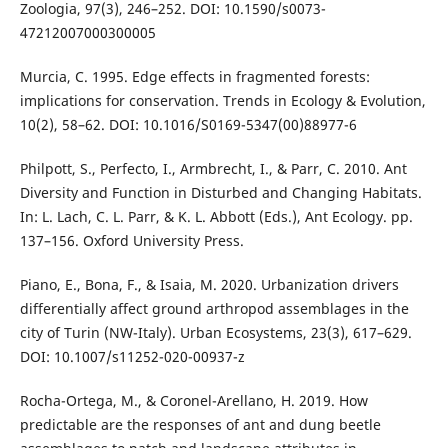
Zoologia, 97(3), 246–252. DOI: 10.1590/s0073-
47212007000300005
Murcia, C. 1995. Edge effects in fragmented forests:
implications for conservation. Trends in Ecology & Evolution,
10(2), 58–62. DOI: 10.1016/S0169-5347(00)88977-6
Philpott, S., Perfecto, I., Armbrecht, I., & Parr, C. 2010. Ant
Diversity and Function in Disturbed and Changing Habitats.
In: L. Lach, C. L. Parr, & K. L. Abbott (Eds.), Ant Ecology. pp.
137–156. Oxford University Press.
Piano, E., Bona, F., & Isaia, M. 2020. Urbanization drivers
differentially affect ground arthropod assemblages in the
city of Turin (NW-Italy). Urban Ecosystems, 23(3), 617–629.
DOI: 10.1007/s11252-020-00937-z
Rocha-Ortega, M., & Coronel-Arellano, H. 2019. How
predictable are the responses of ant and dung beetle