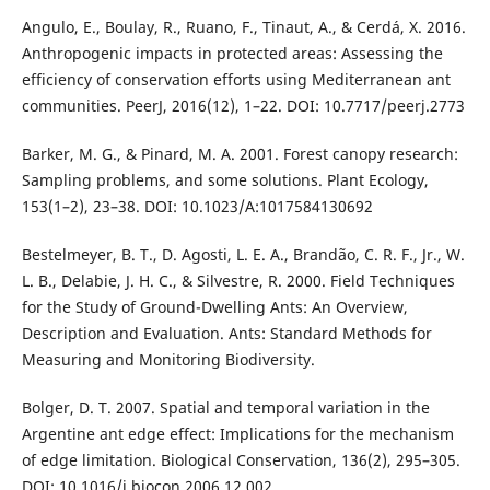
Angulo, E., Boulay, R., Ruano, F., Tinaut, A., & Cerdá, X. 2016.
Anthropogenic impacts in protected areas: Assessing the
efficiency of conservation efforts using Mediterranean ant
communities. PeerJ, 2016(12), 1–22. DOI: 10.7717/peerj.2773
Barker, M. G., & Pinard, M. A. 2001. Forest canopy research:
Sampling problems, and some solutions. Plant Ecology,
153(1–2), 23–38. DOI: 10.1023/A:1017584130692
Bestelmeyer, B. T., D. Agosti, L. E. A., Brandão, C. R. F., Jr., W.
L. B., Delabie, J. H. C., & Silvestre, R. 2000. Field Techniques
for the Study of Ground-Dwelling Ants: An Overview,
Description and Evaluation. Ants: Standard Methods for
Measuring and Monitoring Biodiversity.
Bolger, D. T. 2007. Spatial and temporal variation in the
Argentine ant edge effect: Implications for the mechanism
of edge limitation. Biological Conservation, 136(2), 295–305.
DOI: 10.1016/j.biocon.2006.12.002