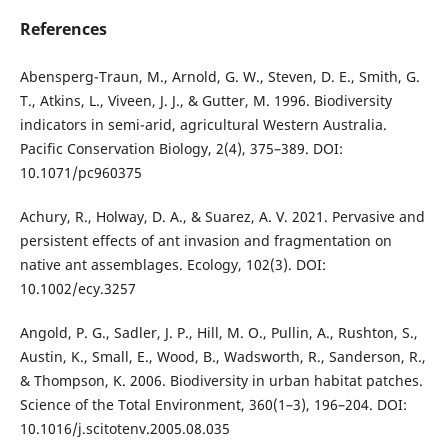
References
Abensperg-Traun, M., Arnold, G. W., Steven, D. E., Smith, G.
T., Atkins, L., Viveen, J. J., & Gutter, M. 1996. Biodiversity
indicators in semi-arid, agricultural Western Australia.
Pacific Conservation Biology, 2(4), 375–389. DOI:
10.1071/pc960375
Achury, R., Holway, D. A., & Suarez, A. V. 2021. Pervasive and
persistent effects of ant invasion and fragmentation on
native ant assemblages. Ecology, 102(3). DOI:
10.1002/ecy.3257
Angold, P. G., Sadler, J. P., Hill, M. O., Pullin, A., Rushton, S.,
Austin, K., Small, E., Wood, B., Wadsworth, R., Sanderson, R.,
& Thompson, K. 2006. Biodiversity in urban habitat patches.
Science of the Total Environment, 360(1–3), 196–204. DOI:
10.1016/j.scitotenv.2005.08.035