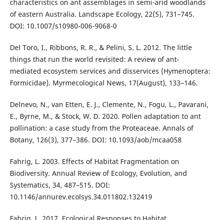
characteristics on ant assemblages in semi-arid woodlands
of eastern Australia. Landscape Ecology, 22(5), 731–745.
DOI: 10.1007/s10980-006-9068-0
Del Toro, I., Ribbons, R. R., & Pelini, S. L. 2012. The little
things that run the world revisited: A review of ant-
mediated ecosystem services and disservices (Hymenoptera:
Formicidae). Myrmecological News, 17(August), 133–146.
Delnevo, N., van Etten, E. J., Clemente, N., Fogu, L., Pavarani,
E., Byrne, M., & Stock, W. D. 2020. Pollen adaptation to ant
pollination: a case study from the Proteaceae. Annals of
Botany, 126(3), 377–386. DOI: 10.1093/aob/mcaa058
Fahrig, L. 2003. Effects of Habitat Fragmentation on
Biodiversity. Annual Review of Ecology, Evolution, and
Systematics, 34, 487–515. DOI:
10.1146/annurev.ecolsys.34.011802.132419
Fahrig, L. 2017. Ecological Responses to Habitat