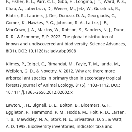
F., Fisher, B. L., Parr, C. L., Gibb, H., Longino, J. T., Ward, P. S.,
Chao, A., Lubertazzi, D., Weiser, M., Jetz, W., Guralnick, R.,
Blatrix, R., Lauriers, J. Des, Donoso, D. A., Georgiadis, C.,
Gomez, K., Hawkes, P. G., Johnson, R. A., Lattke, J. E.,
MacGown, J. A., Mackay, W., Robson, S., Sanders, N. J., Dunn,
R. R., & Economo, E. P. 2022. The global distribution of
known and undiscovered ant biodiversity. Science Advances,
8(31). DOI: 10.1126/sciadv.abp9908
Klimes, P., Idigel, C., Rimandai, M., Fayle, T. M., Janda, M.,
Weiblen, G. D., & Novotny, V. 2012. Why are there more
arboreal ant species in primary than in secondary tropical
forests? Journal of Animal Ecology, 81(5), 1103–1112. DOI:
10.1111/j.1365-2656.2012.02002.x
Lawton, J. H., Bignell, D. E., Bolton, B., Bloemers, G. F.,
Eggleton, P., Hammond, P. M., Hodda, M., Holt, R. D., Larsen,
T. B., Mawdsley, N. A., Stork, N. E., Srivastava, D. S., & Watt,
A. D. 1998. Biodiversity inventories, indicator taxa and