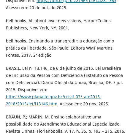
Disponível em:
https://doi.org/10.22196/rp.v14i28.1363
.
Acesso em: 20 de out. de 2025.
bell hooks. All about love: new visions. HarperCollins
Publishers, New York, NY. 2001.
bell hooks. Ensinando a transgredir: a educação como
prática da liberdade. São Paulo: Editora WMF Martins
Fontes, 2017. 2ª edição.
BRASIL. Lei nº 13.146, de 6 de julho de 2015. Lei Brasileira
de Inclusão da Pessoa com Deficiência (Estatuto da Pessoa
com Deficiência). Diário Oficial da União, Brasília, DF, 7 jul.
2015. Disponível em:
https://www.planalto.gov.br/ccivil_03/_ato2015-
2018/2015/lei/l13146.htm
. Acesso em: 20 nov. 2025.
BRAUN, P.; MARIN, M. Ensino colaborativo: uma
possibilidade do Atendimento Educacional Especializado.
Revista Linhas, Florianópolis, v. 17, n. 35, p. 193 – 215, 2016.