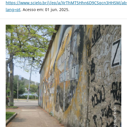
https://www.scielo.br/j/ep/a/XrThMT5Hhn6D9CSqcn3HHSM/abs
lang=pt
. Acesso em: 01 jun. 2025.