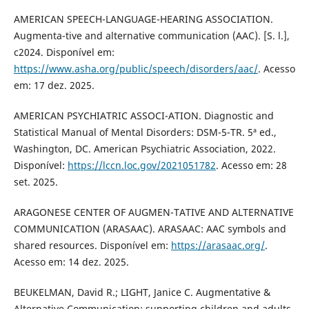
AMERICAN SPEECH-LANGUAGE-HEARING ASSOCIATION.
Augmenta-tive and alternative communication (AAC). [S. l.],
c2024. Disponível em:
https://www.asha.org/public/speech/disorders/aac/
. Acesso
em: 17 dez. 2025.
AMERICAN PSYCHIATRIC ASSOCI-ATION. Diagnostic and
Statistical Manual of Mental Disorders: DSM-5-TR. 5ª ed.,
Washington, DC. American Psychiatric Association, 2022.
Disponível:
https://lccn.loc.gov/2021051782
. Acesso em: 28
set. 2025.
ARAGONESE CENTER OF AUGMEN-TATIVE AND ALTERNATIVE
COMMUNICATION (ARASAAC). ARASAAC: AAC symbols and
shared resources. Disponível em:
https://arasaac.org/
.
Acesso em: 14 dez. 2025.
BEUKELMAN, David R.; LIGHT, Janice C. Augmentative &
Alternative Communication: supporting children and adults