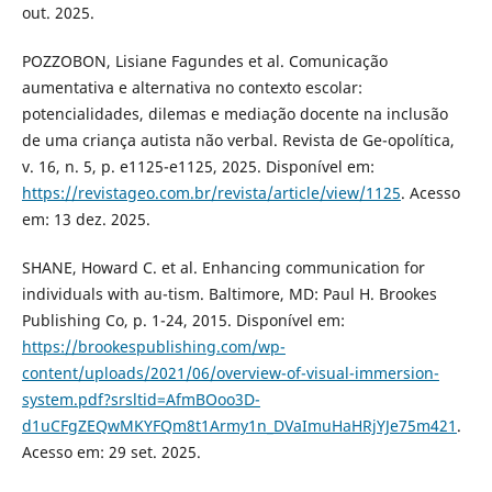
out. 2025.
POZZOBON, Lisiane Fagundes et al. Comunicação
aumentativa e alternativa no contexto escolar:
potencialidades, dilemas e mediação docente na inclusão
de uma criança autista não verbal. Revista de Ge-opolítica,
v. 16, n. 5, p. e1125-e1125, 2025. Disponível em:
https://revistageo.com.br/revista/article/view/1125
. Acesso
em: 13 dez. 2025.
SHANE, Howard C. et al. Enhancing communication for
individuals with au-tism. Baltimore, MD: Paul H. Brookes
Publishing Co, p. 1-24, 2015. Disponível em:
https://brookespublishing.com/wp-
content/uploads/2021/06/overview-of-visual-immersion-
system.pdf?srsltid=AfmBOoo3D-
d1uCFgZEQwMKYFQm8t1Army1n_DVaImuHaHRjYJe75m421
.
Acesso em: 29 set. 2025.