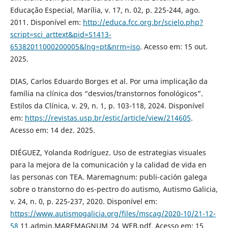
Educação Especial, Marília, v. 17, n. 02, p. 225-244, ago.
2011. Disponível em:
http://educa.fcc.org.br/scielo.php?
script=sci_arttext&pid=S1413-
65382011000200005&lng=pt&nrm=iso
. Acesso em: 15 out.
2025.
DIAS, Carlos Eduardo Borges et al. Por uma implicação da
família na clínica dos “desvios/transtornos fonológicos”.
Estilos da Clínica, v. 29, n. 1, p. 103-118, 2024. Disponível
em:
https://revistas.usp.br/estic/article/view/214605
.
Acesso em: 14 dez. 2025.
DIÉGUEZ, Yolanda Rodríguez. Uso de estrategias visuales
para la mejora de la comunicación y la calidad de vida en
las personas con TEA. Maremagnum: publi-cación galega
sobre o transtorno do es-pectro do autismo, Autismo Galicia,
v. 24, n. 0, p. 225-237, 2020. Disponível em:
https://www.autismogalicia.org/files/mscag/2020-10/21-12-
58
11.admin.MAREMAGNUM_24_WEB.pdf. Acesso em: 15