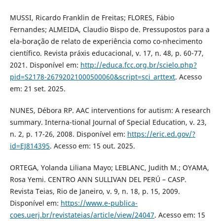
MUSSI, Ricardo Franklin de Freitas; FLORES, Fábio
Fernandes; ALMEIDA, Claudio Bispo de. Pressupostos para a
ela-boração de relato de experiência como co-nhecimento
científico. Revista práxis educacional, v. 17, n. 48, p. 60-77,
2021. Disponível em:
http://educa.fcc.org.br/scielo.php?
pid=S2178-26792021000500060&script=sci_arttext
. Acesso
em: 21 set. 2025.
NUNES, Débora RP. AAC interventions for autism: A research
summary. Interna-tional Journal of Special Education, v. 23,
n. 2, p. 17-26, 2008. Disponível em:
https://eric.ed.gov/?
id=EJ814395
. Acesso em: 15 out. 2025.
ORTEGA, Yolanda Liliana Mayo; LEBLANC, Judith M.; OYAMA,
Rosa Yemi. CENTRO ANN SULLIVAN DEL PERÚ – CASP.
Revista Teias, Rio de Janeiro, v. 9, n. 18, p. 15, 2009.
Disponível em:
https://www.e-publica-
coes.uerj.br/revistateias/article/view/24047
. Acesso em: 15