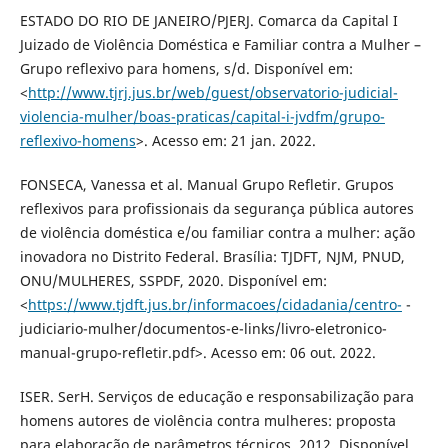
ESTADO DO RIO DE JANEIRO/PJERJ. Comarca da Capital I
Juizado de Violência Doméstica e Familiar contra a Mulher –
Grupo reflexivo para homens, s/d. Disponível em:
<
http://www.tjrj.jus.br/web/guest/observatorio-judicial-
violencia-mulher/boas-praticas/capital-i-jvdfm/grupo-
reflexivo-homens
>. Acesso em: 21 jan. 2022.
FONSECA, Vanessa et al. Manual Grupo Refletir. Grupos
reflexivos para profissionais da segurança pública autores
de violência doméstica e/ou familiar contra a mulher: ação
inovadora no Distrito Federal. Brasília: TJDFT, NJM, PNUD,
ONU/MULHERES, SSPDF, 2020. Disponível em:
<
https://www.tjdft.jus.br/informacoes/cidadania/centro-
-
judiciario-mulher/documentos-e-links/livro-eletronico-
manual-grupo-refletir.pdf>. Acesso em: 06 out. 2022.
ISER. SerH. Serviços de educação e responsabilização para
homens autores de violência contra mulheres: proposta
para elaboração de parâmetros técnicos, 2012. Disponível