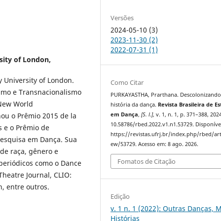
Versões
2024-05-10 (3)
2023-11-30 (2)
2022-07-31 (1)
sity of London,
 University of London.
Como Citar
smo e Transnacionalismo
PURKAYASTHA, Prarthana. Descolonizando
 New World
história da dança.
Revista Brasileira de E
em Dança
,
[S. l.]
, v. 1, n. 1, p. 371–388, 202
ou o Prêmio 2015 de la
10.58786/rbed.2022.v1.n1.53729. Disponíve
s e o Prêmio de
https://revistas.ufrj.br/index.php/rbed/art
Pesquisa em Dança. Sua
ew/53729. Acesso em: 8 ago. 2026.
de raça, gênero e
Fomatos de Citação
 periódicos como o Dance
heatre Journal, CLIO:
, entre outros.
Edição
v. 1 n. 1 (2022): Outras Danças, 
Histórias