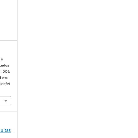
 a
studos
4. DOI:
l em:
icle/vi
Muitas