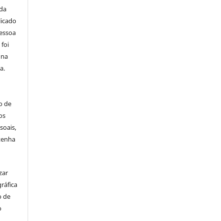
da
licado
pessoa
foi
 na
ça
.
o de
os
soais,
tenha
zar
ráfica
o de
o