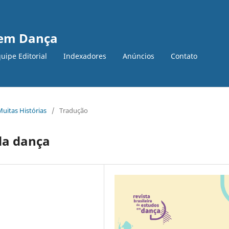
s em Dança
uipe Editorial
Indexadores
Anúncios
Contato
Muitas Histórias
/
Tradução
da dança