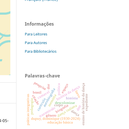
Informações
Para Leitores
Para Autores
Para Bibliotecários
Palavras-chave
pesquisa
espaço
ensino de história da dança
política
dor
história da dança
autobiografia
carnaval
frevo
brasil
memória
expediente
práticas integrativas
criação
história
curriculo
pedagogia
descolonizar
corpo
biografia
dança indiana
dmt
transmissão
dança
gênero
dupuy, dominique (1930-2024)
4-05-
educação básica