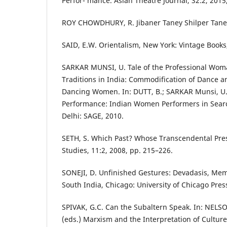
Perfor- mance. Asian Theatre Journal, 32:2, 2015
ROY CHOWDHURY, R. Jibaner Taney Shilper Taney
SAID, E.W. Orientalism, New York: Vintage Books
SARKAR MUNSI, U. Tale of the Professional Wom
Traditions in India: Commodification of Dance a
Dancing Women. In: DUTT, B.; SARKAR Munsi, U.
Performance: Indian Women Performers in Searc
Delhi: SAGE, 2010.
SETH, S. Which Past? Whose Transcendental Pres
Studies, 11:2, 2008, pp. 215–226.
SONEJI, D. Unfinished Gestures: Devadasis, Mem
South India, Chicago: University of Chicago Pres
SPIVAK, G.C. Can the Subaltern Speak. In: NELS
(eds.) Marxism and the Interpretation of Culture