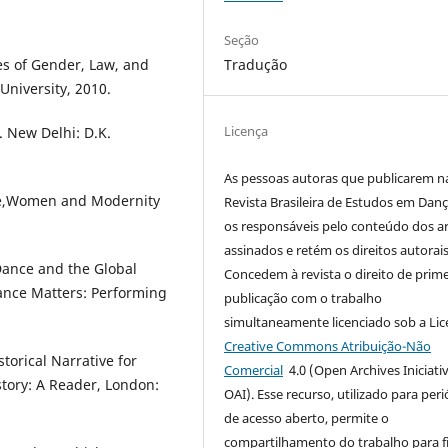
Seção
es of Gender, Law, and
Tradução
University, 2010.
Licença
. New Delhi: D.K.
As pessoas autoras
que publicarem n
ce,Women and Modernity
Revista Brasileira de Estudos em Dan
os responsáveis pelo conteúdo dos ar
assinados e retém os direitos autorais
ance and the Global
Concedem à revista o direito de prime
ance Matters: Performing
publicação com o trabalho
simultaneamente licenciado sob a Li
Creative Commons Atribuição-Não
torical Narrative for
Comercial
4.0
(
Open Archives Iniciati
story: A Reader, London:
OAI). Esse recurso, utilizado para per
de acesso aberto,
permite o
compartilhamento do trabalho para f