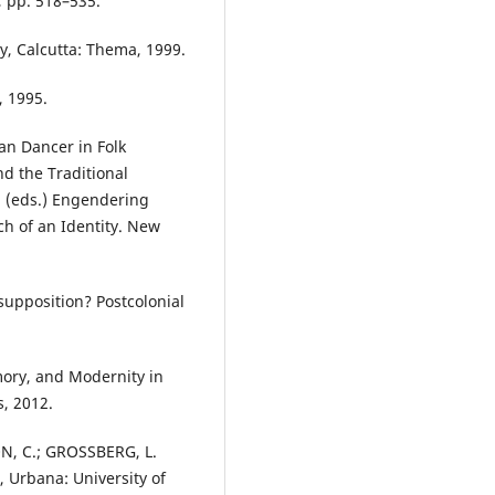
, pp. 518–535.
, Calcutta: Thema, 1999.
, 1995.
an Dancer in Folk
nd the Traditional
 (eds.) Engendering
h of an Identity. New
upposition? Postcolonial
ory, and Modernity in
s, 2012.
ON, C.; GROSSBERG, L.
, Urbana: University of