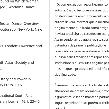
 Ground on Which Women
não comerciais com reconhecimento 
 (ed.) Worlding Dance,
autoria. Caso o texto venha a ser pub
posteriormente em outro veículo, a 
autora deverá informar que o mesmo 
Indian Dance: Overview,
originalmente publicado como artigo
 Doutorado. New York: New
Revista Brasileira de Estudos em Dan
Assim sendo, ainda que a revista seja
detentora da primeira publicação, é
oks. London: Lawrence and
reservado
às pessoas autoras
o direit
publicar seus trabalhos em repositóri
uth Asian Society and
institucionais ou em suas páginas pes
2.
mesmo que o processo editorial não 
sido finalizado.
story and Power in
ty Press, 1997.
É reservado à revista o direito de reali
alterações de ordem normativa, ortog
nsnational South Asian
e gramatical visando manter o padrã
rch Journal, 46:1, 23–40,
língua, respeitando-se, porém, o estil
autoral.