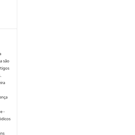
a
ça
são
tigos
.
ira
cença
ve
-
iódicos
ins