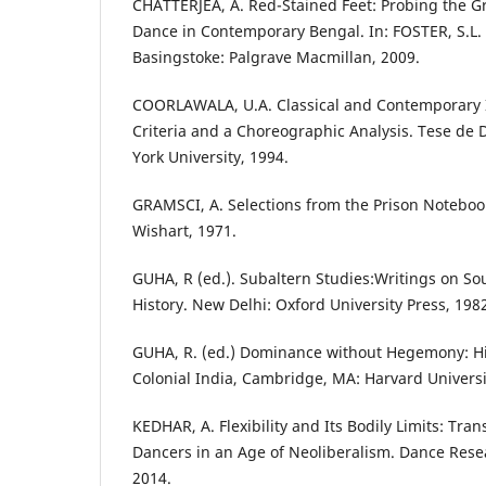
CHATTERJEA, A. Red-Stained Feet: Probing the
Dance in Contemporary Bengal. In: FOSTER, S.L.
Basingstoke: Palgrave Macmillan, 2009.
COORLAWALA, U.A. Classical and Contemporary 
Criteria and a Choreographic Analysis. Tese de
York University, 1994.
GRAMSCI, A. Selections from the Prison Notebo
Wishart, 1971.
GUHA, R (ed.). Subaltern Studies:Writings on So
History. New Delhi: Oxford University Press, 198
GUHA, R. (ed.) Dominance without Hegemony: Hi
Colonial India, Cambridge, MA: Harvard Universi
KEDHAR, A. Flexibility and Its Bodily Limits: Tra
Dancers in an Age of Neoliberalism. Dance Resea
2014.