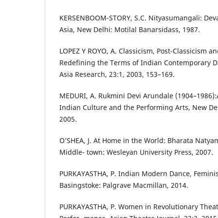
KERSENBOOM-STORY, S.C. Nityasumangali: Devad
Asia, New Delhi: Motilal Banarsidass, 1987.
LOPEZ Y ROYO, A. Classicism, Post-Classicism an
Redefining the Terms of Indian Contemporary D
Asia Research, 23:1, 2003, 153–169.
MEDURI, A. Rukmini Devi Arundale (1904–1986):A
Indian Culture and the Performing Arts, New Del
2005.
O’SHEA, J. At Home in the World: Bharata Natyam
Middle- town: Wesleyan University Press, 2007.
PURKAYASTHA, P. Indian Modern Dance, Feminis
Basingstoke: Palgrave Macmillan, 2014.
PURKAYASTHA, P. Women in Revolutionary Theatr