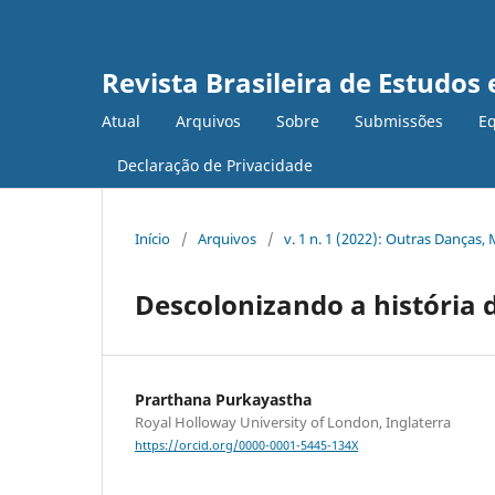
Revista Brasileira de Estudo
Atual
Arquivos
Sobre
Submissões
Eq
Declaração de Privacidade
Início
/
Arquivos
/
v. 1 n. 1 (2022): Outras Danças, 
Descolonizando a história 
Prarthana Purkayastha
Royal Holloway University of London, Inglaterra
https://orcid.org/0000-0001-5445-134X