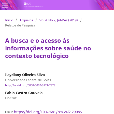
Revista Conhecimento em Ação
Início
/
Arquivos
/
Vol 4, No 2, Jul-Dez (2019)
/
Relatos de Pesquisa
A busca e o acesso às
informações sobre saúde no
contexto tecnológico
Ilaydiany Oliveira Silva
Universidade Federal de Goiás
http://orcid.org/0000-0002-3171-7878
Fabio Castro Gouveia
FioCruz
DOI:
https://doi.org/10.47681/rca.v4i2.29085