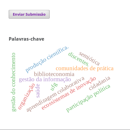
Enviar Submissão
Palavras-chave
produção científica.
semiótica
discentes.
gestão do conhecimento
comunidades de prática
biblioteconomia
cidadania
aprendizagem colaborativa
ecossistemas de inovação
gestão da informação
ufg
organização
participação política
saúde