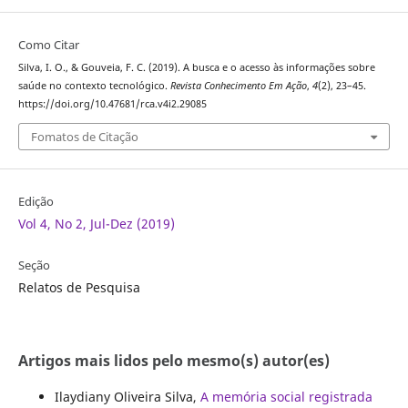
Como Citar
Silva, I. O., & Gouveia, F. C. (2019). A busca e o acesso às informações sobre
saúde no contexto tecnológico.
Revista Conhecimento Em Ação
,
4
(2), 23–45.
https://doi.org/10.47681/rca.v4i2.29085
Fomatos de Citação
Edição
Vol 4, No 2, Jul-Dez (2019)
Seção
Relatos de Pesquisa
Artigos mais lidos pelo mesmo(s) autor(es)
Ilaydiany Oliveira Silva,
A memória social registrada