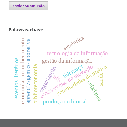
Enviar Submissão
Palavras-chave
semiótica
economia do conhecimento
aprendizagem colaborativa
tecnologia da informação
eventos literários
gestão da informação
liderança
comunidades de prática
ecossistemas de inovação
biblioteconomia
organização
saúde
ufg
cidadania
produção editorial