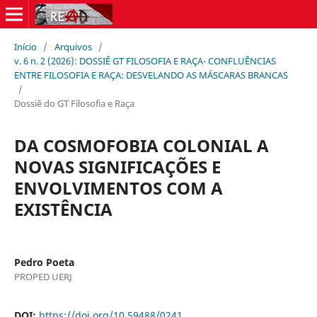
Início
/
Arquivos
/
v. 6 n. 2 (2026): DOSSIÊ GT FILOSOFIA E RAÇA- CONFLUÊNCIAS
ENTRE FILOSOFIA E RAÇA: DESVELANDO AS MÁSCARAS BRANCAS
/
Dossiê do GT Filosofia e Raça
DA COSMOFOBIA COLONIAL A
NOVAS SIGNIFICAÇÕES E
ENVOLVIMENTOS COM A
EXISTÊNCIA
Pedro Poeta
PROPED UERJ
DOI:
https://doi.org/10.59488/0241