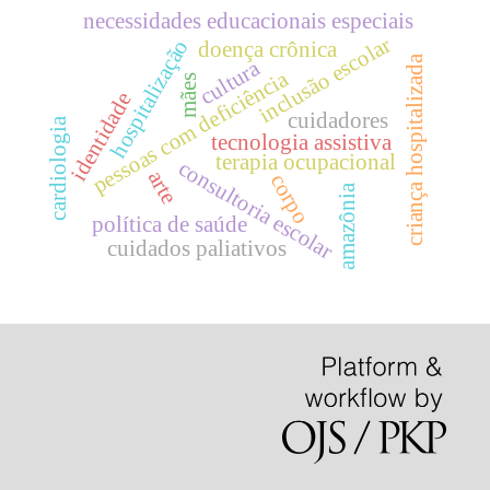
necessidades educacionais especiais
inclusão escolar
hospitalização
doença crônica
criança hospitalizada
cultura
pessoas com deficiência
mães
identidade
cuidadores
cardiologia
tecnologia assistiva
terapia ocupacional
consultoria escolar
arte
corpo
amazônia
política de saúde
cuidados paliativos