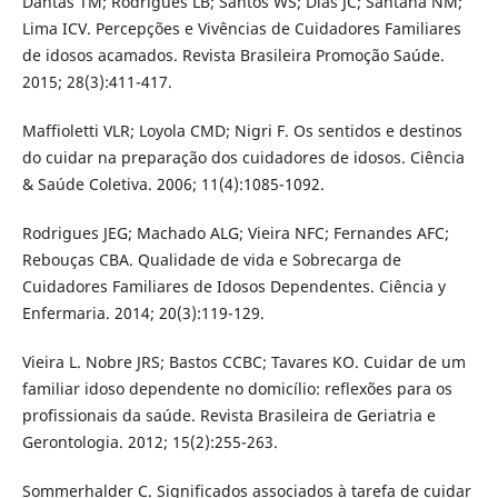
Dantas TM; Rodrigues LB; Santos WS; Dias JC; Santana NM;
Lima ICV. Percepções e Vivências de Cuidadores Familiares
de idosos acamados. Revista Brasileira Promoção Saúde.
2015; 28(3):411-417.
Maffioletti VLR; Loyola CMD; Nigri F. Os sentidos e destinos
do cuidar na preparação dos cuidadores de idosos. Ciência
& Saúde Coletiva. 2006; 11(4):1085-1092.
Rodrigues JEG; Machado ALG; Vieira NFC; Fernandes AFC;
Rebouças CBA. Qualidade de vida e Sobrecarga de
Cuidadores Familiares de Idosos Dependentes. Ciência y
Enfermaria. 2014; 20(3):119-129.
Vieira L. Nobre JRS; Bastos CCBC; Tavares KO. Cuidar de um
familiar idoso dependente no domicílio: reflexões para os
profissionais da saúde. Revista Brasileira de Geriatria e
Gerontologia. 2012; 15(2):255-263.
Sommerhalder C. Significados associados à tarefa de cuidar