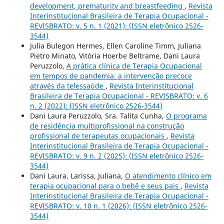
development, prematurity and breastfeeding
,
Revista
Interinstitucional Brasileira de Terapia Ocupacional -
REVISBRATO: v. 5 n. 1 (2021): (ISSN eletrônico 2526-
3544)
Julia Bulegon Hermes, Ellen Caroline Timm, Juliana
Pietro Minato, Vitória Hoerbe Beltrame, Dani Laura
Peruzzolo,
A prática clínica de Terapia Ocupacional
em tempos de pandemia: a intervenção precoce
através da telessaúde
,
Revista Interinstitucional
Brasileira de Terapia Ocupacional - REVISBRATO: v. 6
n. 2 (2022): (ISSN eletrônico 2526-3544)
Dani Laura Peruzzolo, Sra. Talita Cunha,
O programa
de residência multiprofissional na construção
profissional de terapeutas ocupacionais
,
Revista
Interinstitucional Brasileira de Terapia Ocupacional -
REVISBRATO: v. 9 n. 2 (2025): (ISSN eletrônico 2526-
3544)
Dani Laura, Larissa, Juliana,
O atendimento clínico em
terapia ocupacional para o bebê e seus pais
,
Revista
Interinstitucional Brasileira de Terapia Ocupacional -
REVISBRATO: v. 10 n. 1 (2026): (ISSN eletrônico 2526-
3544)