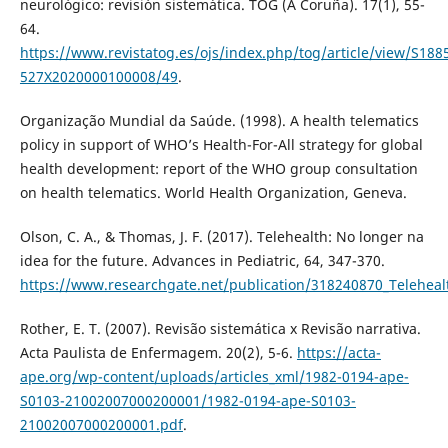
neurológico: revisión sistemática. TOG (A Coruña). 17(1), 55-
64.
https://www.revistatog.es/ojs/index.php/tog/article/view/S188
527X2020000100008/49
.
Organização Mundial da Saúde. (1998). A health telematics
policy in support of WHO’s Health-For-All strategy for global
health development: report of the WHO group consultation
on health telematics. World Health Organization, Geneva.
Olson, C. A., & Thomas, J. F. (2017). Telehealth: No longer na
idea for the future. Advances in Pediatric, 64, 347-370.
https://www.researchgate.net/publication/318240870_Teleheal
Rother, E. T. (2007). Revisão sistemática x Revisão narrativa.
Acta Paulista de Enfermagem. 20(2), 5-6.
https://acta-
ape.org/wp-content/uploads/articles_xml/1982-0194-ape-
S0103-21002007000200001/1982-0194-ape-S0103-
21002007000200001.pdf
.