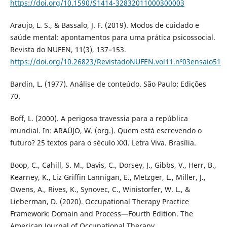
https://doi.org/10.1590/S1414-32832011000300003
Araujo, L. S., & Bassalo, J. F. (2019). Modos de cuidado e
saúde mental: apontamentos para uma prática psicossocial.
Revista do NUFEN, 11(3), 137–153.
https://doi.org/10.26823/RevistadoNUFEN.vol11.nº03ensaio51
Bardin, L. (1977). Análise de conteúdo. São Paulo: Edições
70.
Boff, L. (2000). A perigosa travessia para a república
mundial. In: ARAÚJO, W. (org.). Quem está escrevendo o
futuro? 25 textos para o século XXI. Letra Viva. Brasília.
Boop, C., Cahill, S. M., Davis, C., Dorsey, J., Gibbs, V., Herr, B.,
Kearney, K., Liz Griffin Lannigan, E., Metzger, L., Miller, J.,
Owens, A., Rives, K., Synovec, C., Winistorfer, W. L., &
Lieberman, D. (2020). Occupational Therapy Practice
Framework: Domain and Process—Fourth Edition. The
American Journal of Occupational Therapy,