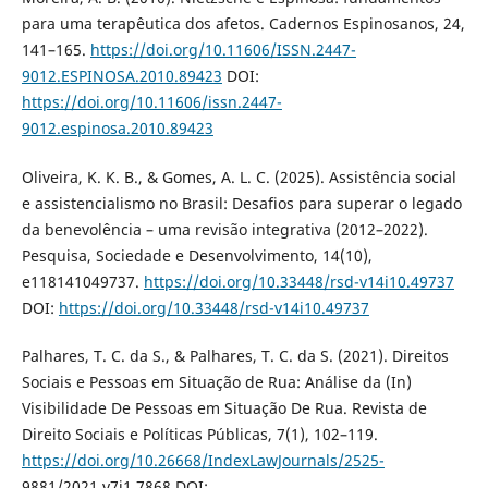
para uma terapêutica dos afetos. Cadernos Espinosanos, 24,
141–165.
https://doi.org/10.11606/ISSN.2447-
9012.ESPINOSA.2010.89423
DOI:
https://doi.org/10.11606/issn.2447-
9012.espinosa.2010.89423
Oliveira, K. K. B., & Gomes, A. L. C. (2025). Assistência social
e assistencialismo no Brasil: Desafios para superar o legado
da benevolência – uma revisão integrativa (2012–2022).
Pesquisa, Sociedade e Desenvolvimento, 14(10),
e118141049737.
https://doi.org/10.33448/rsd-v14i10.49737
DOI:
https://doi.org/10.33448/rsd-v14i10.49737
Palhares, T. C. da S., & Palhares, T. C. da S. (2021). Direitos
Sociais e Pessoas em Situação de Rua: Análise da (In)
Visibilidade De Pessoas em Situação De Rua. Revista de
Direito Sociais e Políticas Públicas, 7(1), 102–119.
https://doi.org/10.26668/IndexLawJournals/2525-
9881/2021.v7i1.7868 DOI: