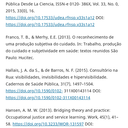
Pública Desde La Ciencia, ISSN-e 0120- 386X, Vol. 33, No. 0,
2015, 33(0), 16.
https://doi.org/10.17533/udea.rfnsp.v33s1a12
DOI:
https://doi.org/10.17533/udea.rfnsp.v33s1a12
Franco, T. B., & Merhy, E.E. (2013). O reconhecimento de
uma produção subjetiva do cuidado. In: Trabalho, produção
do cuidado e subjetividade em saúde: textos reunidos São
Paulo: Hucitec.
Hallais, J. A. da S., & de Barros, N. F. (2015). Consultório na
Rua: visibilidades, invisibilidades e hipervisibilidade.
Cadernos de Saúde Pública, 31(7), 1497–1504.
https://doi.org/10.1590/0102-
311X00143114 DOI:
https://doi.org/10.1590/0102-311X00143114
Hansen, A. M. W. (2013). Bridging theory and practice:
Occupational justice and service learning. Work, 45(1), 41–
58.
https://doi.org/10.3233/WOR-131597
DOI: