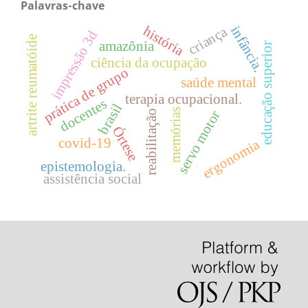
Palavras-chave
história
infância.
criança
impressão 3d
artrite reumatóide
amazônia
educação superior
ciência da ocupação
prática de grupo
saúde mental
terapia ocupacional.
docentes
brasil
memórias
servo motor
reabilitação
Órtese
covid-19
ergonomia
epistemologia.
assistência social