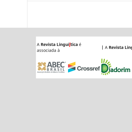
A
Revista Linguí
ʃ
tica
é
|
A
Revista Lin
associada à