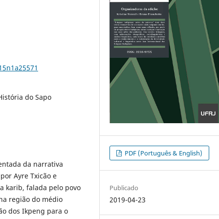
.v15n1a25571
História do Sapo
PDF (Português & English)
ntada da narrativa
por Ayre Txicão e
 karib, falada pelo povo
Publicado
na região do médio
2019-04-23
ção dos Ikpeng para o