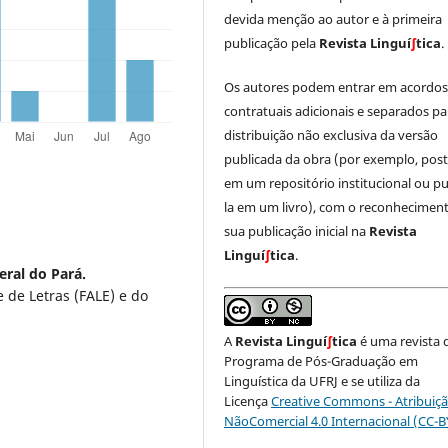
devida menção ao autor e à primeira
publicação pela
Revista Linguí
∫
tica
.
Os autores podem entrar em acordo
contratuais adicionais e separados pa
distribuição não exclusiva da versão
publicada da obra (por exemplo, post
em um repositório institucional ou pu
la em um livro), com o reconhecimen
sua publicação inicial na
Revista
Linguí
∫
tica
.
eral do Pará.
 de Letras (FALE) e do
A
Revista Linguí
∫
tica
é uma revista 
Programa de Pós-Graduação em
Linguística da UFRJ e se utiliza da
Licença
Creative Commons - Atribuiçã
NãoComercial 4.0 Internacional (CC-