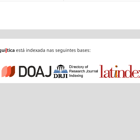
guí
ʃ
tica
está indexada nas seguintes bases: