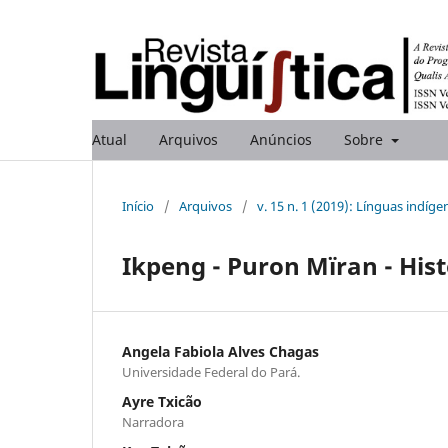
Atual
Arquivos
Anúncios
Sobre
Início
/
Arquivos
/
v. 15 n. 1 (2019): Línguas indíge
Ikpeng - Puron Mïran - His
Angela Fabiola Alves Chagas
Universidade Federal do Pará.
Ayre Txicão
Narradora