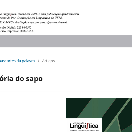
nas: artes da palavra
/
Artigos
tória do sapo