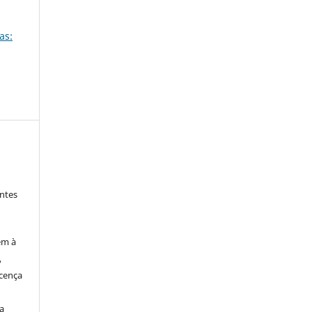
as:
ntes
em à
,
cença
a