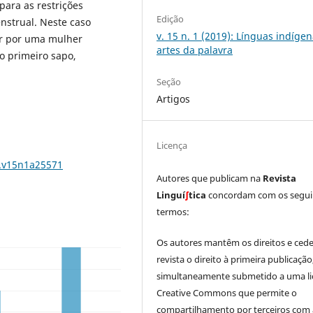
para as restrições
Edição
nstrual. Neste caso
v. 15 n. 1 (2019): Línguas indígen
ar por uma mulher
artes da palavra
o primeiro sapo,
Seção
Artigos
Licença
9.v15n1a25571
Autores que publicam na
Revista
Linguí
∫
tica
concordam com os segui
termos:
Os autores mantêm os direitos e ced
revista o direito à primeira publicação
simultaneamente submetido a uma li
Creative Commons que permite o
compartilhamento por terceiros com 