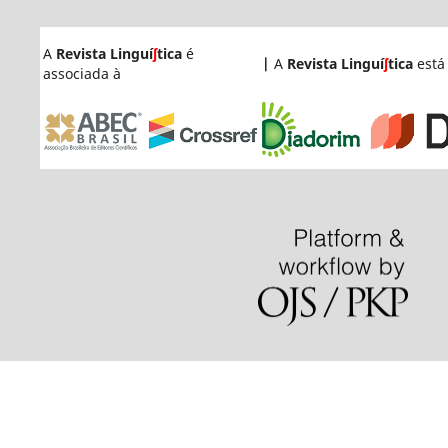
A
Revista Linguí
ʃ
tica
é
|
A
Revista Linguí
ʃ
tica
está
associada à