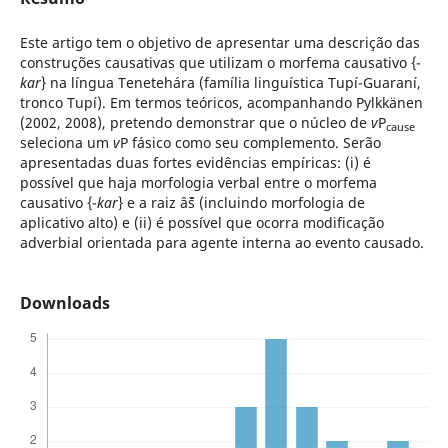
Este artigo tem o objetivo de apresentar uma descrição das
construções causativas que utilizam o morfema causativo {-
kar
} na língua Tenetehára (família linguística Tupí-Guaraní,
tronco Tupí). Em termos teóricos, acompanhando Pylkkänen
(2002, 2008), pretendo demonstrar que o núcleo de
v
P
cause
seleciona um
v
P fásico como seu complemento. Serão
apresentadas duas fortes evidências empíricas: (i) é
possível que haja morfologia verbal entre o morfema
causativo {-
kar
} e a raiz âˆš (incluindo morfologia de
aplicativo alto) e (ii) é possível que ocorra modificação
adverbial orientada para agente interna ao evento causado.
Downloads