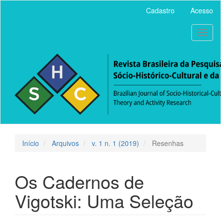
Acesso
Cadastro
Acesso
rápido
para
Toggl
o
naviga
conteúdo
da
página
Navegação
Principal
Conteúdo
principal
Barra
Lateral
Início
Arquivos
v. 1 n. 1 (2019)
Resenhas
Os Cadernos de
Vigotski: Uma Seleção