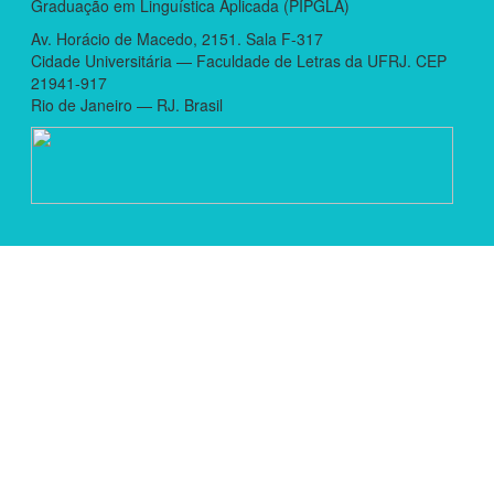
Graduação em Linguística Aplicada (PIPGLA)
Av. Horácio de Macedo, 2151. Sala F-317
Cidade Universitária — Faculdade de Letras da UFRJ. CEP
21941-917
Rio de Janeiro — RJ. Brasil