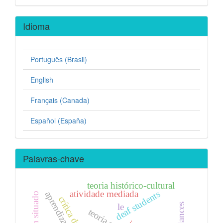
Idioma
Português (Brasil)
English
Français (Canada)
Español (España)
Palavras-chave
teoria histórico-cultural
atividade mediada
deaf students
aprendizagem
affordances
le