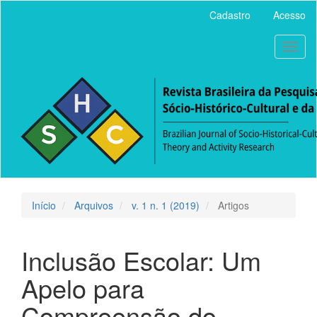
Acesso
Cadastro
Acesso
rápido
para
Toggl
o
naviga
conteúdo
da
página
Navegação
Principal
Conteúdo
principal
Barra
Lateral
Início
Arquivos
v. 1 n. 1 (2019)
Artigos
Inclusão Escolar: Um
Apelo para
Compreensão do