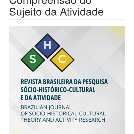
Sujeito da Atividade
Barra
lateral
de
artigos