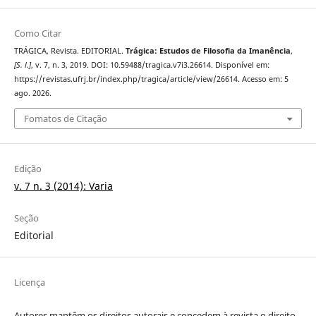
Como Citar
TRÁGICA, Revista. EDITORIAL.
Trágica: Estudos de Filosofia da Imanência
,
[S. l.]
, v. 7, n. 3, 2019. DOI: 10.59488/tragica.v7i3.26614. Disponível em:
https://revistas.ufrj.br/index.php/tragica/article/view/26614. Acesso em: 5
ago. 2026.
Fomatos de Citação
Edição
v. 7 n. 3 (2014): Varia
Seção
Editorial
Licença
Autores mantêm os direitos autorais e concedem à revista o direito