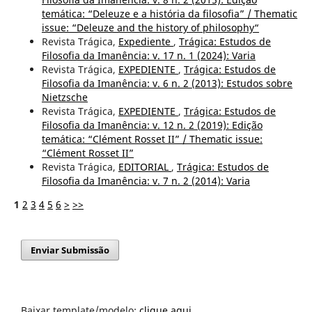
temática: “Deleuze e a história da filosofia” / Thematic
issue: “Deleuze and the history of philosophy“
Revista Trágica,
Expediente
,
Trágica: Estudos de
Filosofia da Imanência: v. 17 n. 1 (2024): Varia
Revista Trágica,
EXPEDIENTE
,
Trágica: Estudos de
Filosofia da Imanência: v. 6 n. 2 (2013): Estudos sobre
Nietzsche
Revista Trágica,
EXPEDIENTE
,
Trágica: Estudos de
Filosofia da Imanência: v. 12 n. 2 (2019): Edição
temática: “Clément Rosset II” / Thematic issue:
“Clément Rosset II”
Revista Trágica,
EDITORIAL
,
Trágica: Estudos de
Filosofia da Imanência: v. 7 n. 2 (2014): Varia
1
2
3
4
5
6
>
>>
Enviar Submissão
Baixar template/modelo:
clique aqui