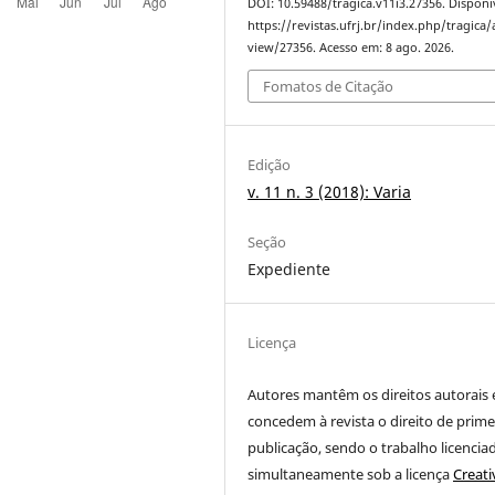
DOI: 10.59488/tragica.v11i3.27356. Disponí
https://revistas.ufrj.br/index.php/tragica/a
view/27356. Acesso em: 8 ago. 2026.
Fomatos de Citação
Edição
v. 11 n. 3 (2018): Varia
Seção
Expediente
Licença
Autores mantêm os direitos autorais 
concedem à revista o direito de prime
publicação
, sendo o trabalho licencia
simultaneamente sob a licença
Creati