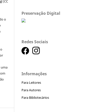
al
(CC
Preservação Digital
a
ndo o
o
m
Redes Sociais
do
or
ar uma
Informações
 com
ção
Para Leitores
Para Autores
Para Bibliotecários