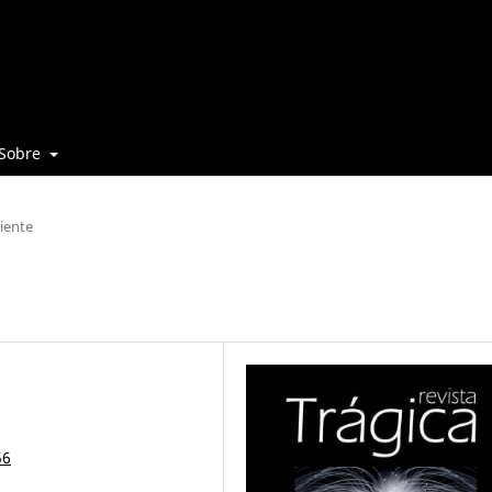
Sobre
iente
56