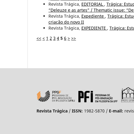
Revista Trágica,
EDITORIAL
,
Trágica: Estud
“Deleuze e as artes” / Thematic issue: “De
Revista Trágica,
Expediente
,
Trágica: Estu
criação do novo II
Revista Trágica,
EXPEDIENTE
,
Trágica: Est
<<
<
1
2
3
4
5
6
>
>>
Revista Trágica
/
ISSN:
1982-5870 /
E-mail:
revi