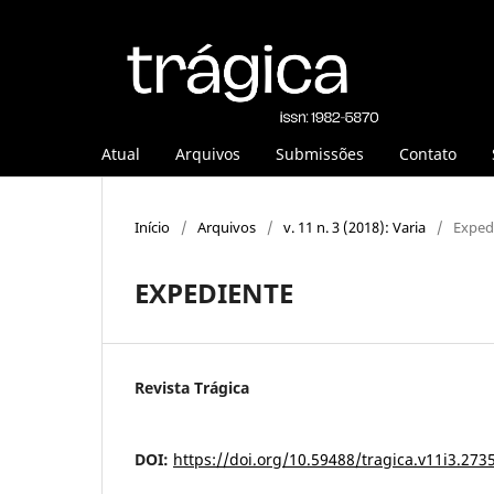
Atual
Arquivos
Submissões
Contato
Início
/
Arquivos
/
v. 11 n. 3 (2018): Varia
/
Exped
EXPEDIENTE
Revista Trágica
DOI:
https://doi.org/10.59488/tragica.v11i3.273