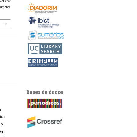
vel em:
rticle/
Bases de dados
e
ira
do
ve