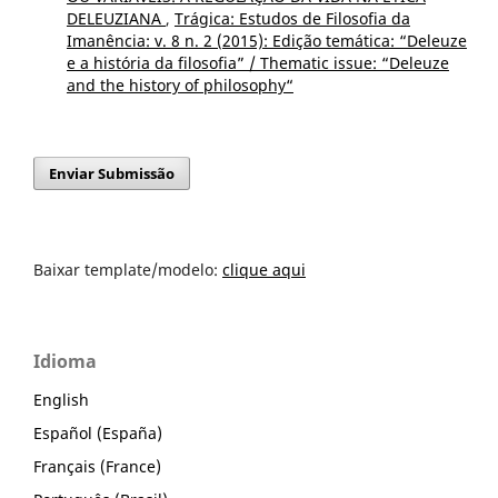
DELEUZIANA
,
Trágica: Estudos de Filosofia da
Imanência: v. 8 n. 2 (2015): Edição temática: “Deleuze
e a história da filosofia” / Thematic issue: “Deleuze
and the history of philosophy“
Enviar Submissão
Baixar template/modelo:
clique aqui
Idioma
English
Español (España)
Français (France)