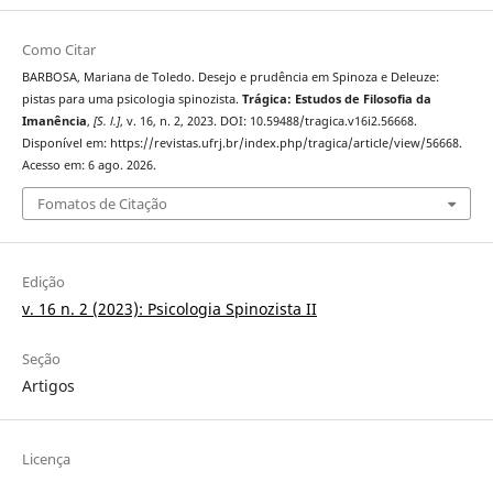
Como Citar
BARBOSA, Mariana de Toledo. Desejo e prudência em Spinoza e Deleuze:
pistas para uma psicologia spinozista.
Trágica: Estudos de Filosofia da
Imanência
,
[S. l.]
, v. 16, n. 2, 2023. DOI: 10.59488/tragica.v16i2.56668.
Disponível em: https://revistas.ufrj.br/index.php/tragica/article/view/56668.
Acesso em: 6 ago. 2026.
Fomatos de Citação
Edição
v. 16 n. 2 (2023): Psicologia Spinozista II
Seção
Artigos
Licença