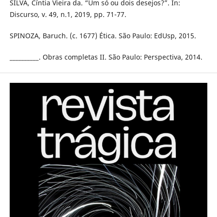
SILVA, Cíntia Vieira da. “Um só ou dois desejos?”. In:
Discurso, v. 49, n.1, 2019, pp. 71-77.
SPINOZA, Baruch. (c. 1677) Ética. São Paulo: EdUsp, 2015.
__________. Obras completas II. São Paulo: Perspectiva, 2014.