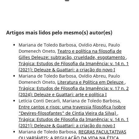
Artigos mais lidos pelo mesmo(s) autor(es)
Mariana de Toledo Barbosa, Ovídio Abreu, Paulo
Domenech Oneto,
Teatro e política na filosofia de
Gilles Deleuze: subtração, crueldade, esgotamento
,
Trágica: Estudos de Filosofia da Imanência: v. 14 n. 1
(2021): Deleuze & Guattari: a criação do novo I
Mariana de Toledo Barbosa, Ovídio Abreu, Paulo
Domenech Oneto,
Literatura e Política em Deleuze
,
Trágica: Estudos de Filosofia da Imanência: v. 17 n. 2
(2024): Deleuze e Guattari: arte e política I
Letícia Conti Decarli, Mariana de Toledo Barbosa,
Entre cantos e risos: uma travessia filosófica (sobre
"Devires-filosofantes" de Cíntia Vieira da Silva)
,
Trágica: Estudos de Filosofia da Imanência: v. 14 n. 1
(2021): Deleuze & Guattari: a criação do novo I
Mariana de Toledo Barbosa,
REGRAS FACULTATIVAS
OU VARIÁVEIS: A REGULAÇÃO DA VIDA NA ÉTICA