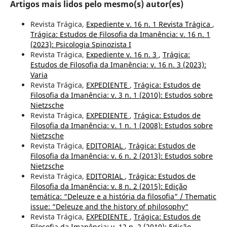
Artigos mais lidos pelo mesmo(s) autor(es)
Revista Trágica,
Expediente v. 16 n. 1 Revista Trágica
,
Trágica: Estudos de Filosofia da Imanência: v. 16 n. 1
(2023): Psicologia Spinozista I
Revista Trágica,
Expediente v. 16 n. 3
,
Trágica:
Estudos de Filosofia da Imanência: v. 16 n. 3 (2023):
Varia
Revista Trágica,
EXPEDIENTE
,
Trágica: Estudos de
Filosofia da Imanência: v. 3 n. 1 (2010): Estudos sobre
Nietzsche
Revista Trágica,
EXPEDIENTE
,
Trágica: Estudos de
Filosofia da Imanência: v. 1 n. 1 (2008): Estudos sobre
Nietzsche
Revista Trágica,
EDITORIAL
,
Trágica: Estudos de
Filosofia da Imanência: v. 6 n. 2 (2013): Estudos sobre
Nietzsche
Revista Trágica,
EDITORIAL
,
Trágica: Estudos de
Filosofia da Imanência: v. 8 n. 2 (2015): Edição
temática: “Deleuze e a história da filosofia” / Thematic
issue: “Deleuze and the history of philosophy“
Revista Trágica,
EXPEDIENTE
,
Trágica: Estudos de
Filosofia da Imanência: v. 12 n. 2 (2019): Edição