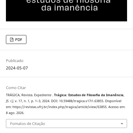
PDF
Publicado
2024-05-07
Como Citar
TRÁGICA, Revista. Expediente .
Trágica: Estudos de Filosofia da Imanência
,
[S. l.]
, v. 17, n. 1, p. 1–3, 2024. DOI: 10.59488/tragica.v17i1.63855. Disponível
em: https://revistas.ufrj.br/index.php/tragica/article/view/63855. Acesso em:
8 ago. 2026.
Fomatos de Citação