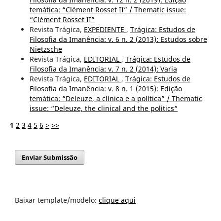
temática: “Clément Rosset II” / Thematic issue:
“Clément Rosset II”
Revista Trágica,
EXPEDIENTE
,
Trágica: Estudos de
Filosofia da Imanência: v. 6 n. 2 (2013): Estudos sobre
Nietzsche
Revista Trágica,
EDITORIAL
,
Trágica: Estudos de
Filosofia da Imanência: v. 7 n. 2 (2014): Varia
Revista Trágica,
EDITORIAL
,
Trágica: Estudos de
Filosofia da Imanência: v. 8 n. 1 (2015): Edição
temática: “Deleuze, a clínica e a política” / Thematic
issue: “Deleuze, the clinical and the politics“
1
2
3
4
5
6
>
>>
Enviar Submissão
Baixar template/modelo:
clique aqui