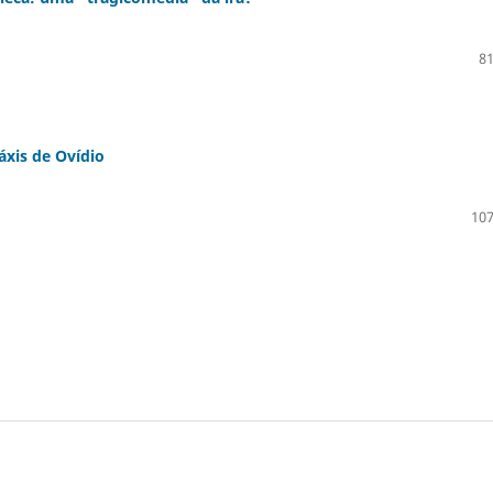
81
áxis de Ovídio
107