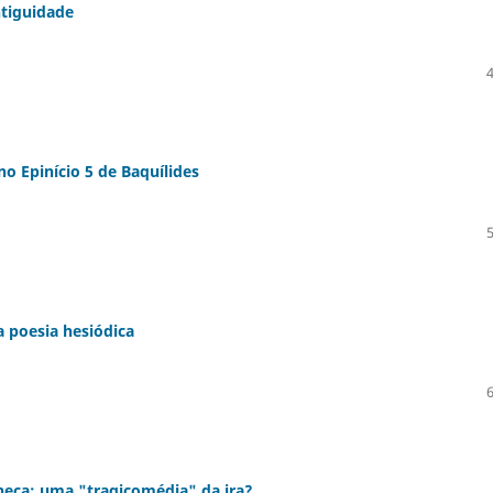
ntiguidade
no Epinício 5 de Baquílides
 poesia hesiódica
neca: uma "tragicomédia" da ira?