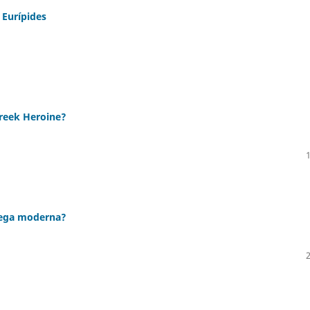
 Eurípides
Greek Heroine?
grega moderna?