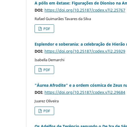
A pólis em êxtase: Figurações de Dioniso na A
DOI:
https://doi.org/10.25187/codex.v7i2.25767
Rafael Guimarães Tavares da Silva
PDF
Esplendor e soberania: a celebração de Hierão 
DOI:
https://doi.org/10.25187/codex.v7i2.25929
Isabella Demarchi
PDF
"Áurea Afrodite" e a ordem cósmica de Zeus na
DOI:
https://doi.org/10.25187/codex.v7i2.29684
Juarez Oliveira
PDF
Os Adelfos de Terêncio segundo o De Ira de Sê