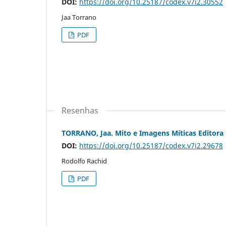
DOI:
https://doi.org/10.25187/codex.v7i2.30552
Jaa Torrano
PDF
Resenhas
TORRANO, Jaa. Mito e Imagens Míticas Editora C
DOI:
https://doi.org/10.25187/codex.v7i2.29678
Rodolfo Rachid
PDF