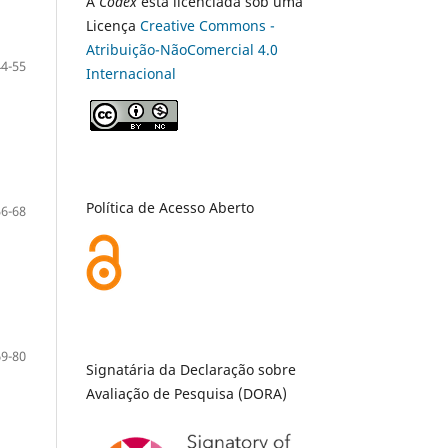
A
Codex
está licenciada sob uma
Licença
Creative Commons -
Atribuição-NãoComercial 4.0
44-55
Internacional
Política de Acesso Aberto
56-68
69-80
Signatária da Declaração sobre
Avaliação de Pesquisa (DORA)