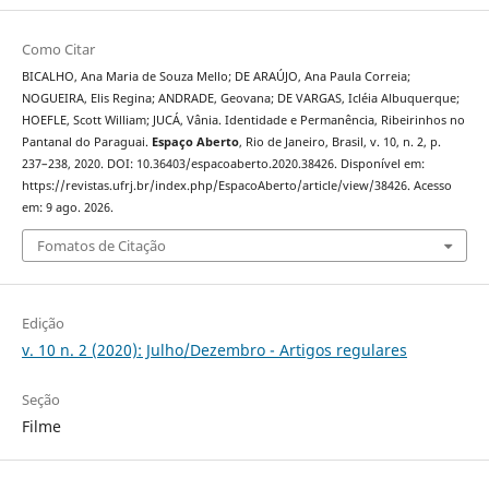
Como Citar
BICALHO, Ana Maria de Souza Mello; DE ARAÚJO, Ana Paula Correia;
NOGUEIRA, Elis Regina; ANDRADE, Geovana; DE VARGAS, Icléia Albuquerque;
HOEFLE, Scott William; JUCÁ, Vânia. Identidade e Permanência, Ribeirinhos no
Pantanal do Paraguai.
Espaço Aberto
, Rio de Janeiro, Brasil, v. 10, n. 2, p.
237–238, 2020. DOI: 10.36403/espacoaberto.2020.38426. Disponível em:
https://revistas.ufrj.br/index.php/EspacoAberto/article/view/38426. Acesso
em: 9 ago. 2026.
Fomatos de Citação
Edição
v. 10 n. 2 (2020): Julho/Dezembro - Artigos regulares
Seção
Filme