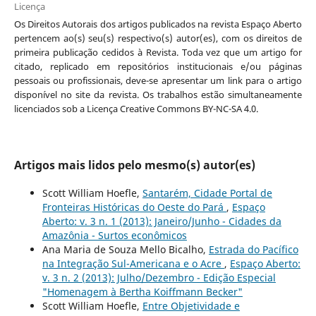
Licença
Os Direitos Autorais dos artigos publicados na revista Espaço Aberto
pertencem ao(s) seu(s) respectivo(s) autor(es), com os direitos de
primeira publicação cedidos à Revista. Toda vez que um artigo for
citado, replicado em repositórios institucionais e/ou páginas
pessoais ou profissionais, deve-se apresentar um link para o artigo
disponível no site da revista. Os trabalhos estão simultaneamente
licenciados sob a Licença Creative Commons BY-NC-SA 4.0.
Artigos mais lidos pelo mesmo(s) autor(es)
Scott William Hoefle,
Santarém, Cidade Portal de
Fronteiras Históricas do Oeste do Pará
,
Espaço
Aberto: v. 3 n. 1 (2013): Janeiro/Junho - Cidades da
Amazônia - Surtos econômicos
Ana Maria de Souza Mello Bicalho,
Estrada do Pacífico
na Integração Sul-Americana e o Acre
,
Espaço Aberto:
v. 3 n. 2 (2013): Julho/Dezembro - Edição Especial
"Homenagem à Bertha Koiffmann Becker"
Scott William Hoefle,
Entre Objetividade e