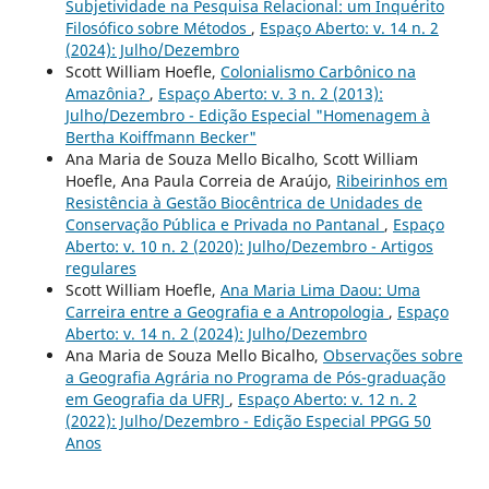
Subjetividade na Pesquisa Relacional: um Inquérito
Filosófico sobre Métodos
,
Espaço Aberto: v. 14 n. 2
(2024): Julho/Dezembro
Scott William Hoefle,
Colonialismo Carbônico na
Amazônia?
,
Espaço Aberto: v. 3 n. 2 (2013):
Julho/Dezembro - Edição Especial "Homenagem à
Bertha Koiffmann Becker"
Ana Maria de Souza Mello Bicalho, Scott William
Hoefle, Ana Paula Correia de Araújo,
Ribeirinhos em
Resistência à Gestão Biocêntrica de Unidades de
Conservação Pública e Privada no Pantanal
,
Espaço
Aberto: v. 10 n. 2 (2020): Julho/Dezembro - Artigos
regulares
Scott William Hoefle,
Ana Maria Lima Daou: Uma
Carreira entre a Geografia e a Antropologia
,
Espaço
Aberto: v. 14 n. 2 (2024): Julho/Dezembro
Ana Maria de Souza Mello Bicalho,
Observações sobre
a Geografia Agrária no Programa de Pós-graduação
em Geografia da UFRJ
,
Espaço Aberto: v. 12 n. 2
(2022): Julho/Dezembro - Edição Especial PPGG 50
Anos