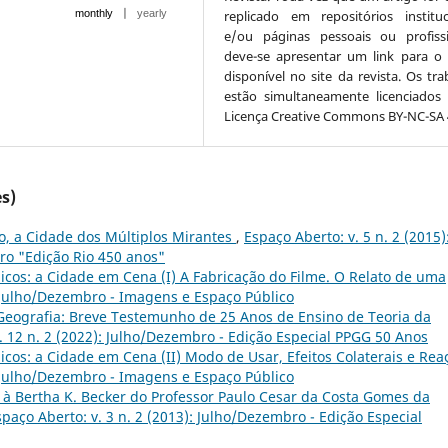
|
replicado em repositórios instituc
monthly
yearly
e/ou páginas pessoais ou profissi
deve-se apresentar um link para o 
disponível no site da revista. Os tra
estão simultaneamente licenciados
Licença Creative Commons BY-NC-SA 4
s)
ro, a Cidade dos Múltiplos Mirantes
,
Espaço Aberto: v. 5 n. 2 (2015)
ro "Edição Rio 450 anos"
icos: a Cidade em Cena (I) A Fabricação do Filme. O Relato de uma
: Julho/Dezembro - Imagens e Espaço Público
eografia: Breve Testemunho de 25 Anos de Ensino de Teoria da
. 12 n. 2 (2022): Julho/Dezembro - Edição Especial PPGG 50 Anos
icos: a Cidade em Cena (II) Modo de Usar, Efeitos Colaterais e Rea
: Julho/Dezembro - Imagens e Espaço Público
 Bertha K. Becker do Professor Paulo Cesar da Costa Gomes da
spaço Aberto: v. 3 n. 2 (2013): Julho/Dezembro - Edição Especial