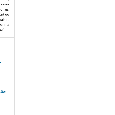
ionais
onais,
artigo
balhos
 sob a
.0.
:
ções