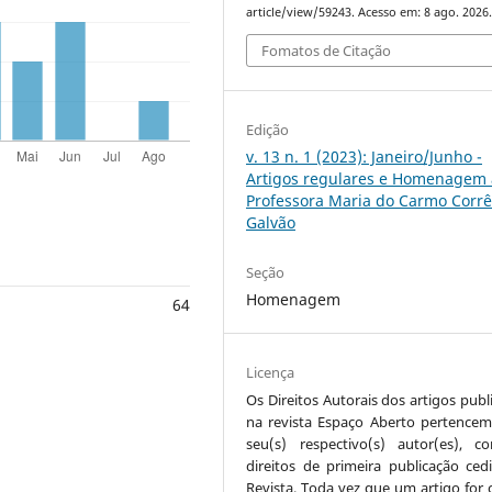
article/view/59243. Acesso em: 8 ago. 2026
Fomatos de Citação
Edição
v. 13 n. 1 (2023): Janeiro/Junho -
Artigos regulares e Homenagem 
Professora Maria do Carmo Corr
Galvão
Seção
Homenagem
64
Licença
Os Direitos Autorais dos artigos publ
na revista Espaço Aberto pertencem
seu(s) respectivo(s) autor(es), 
direitos de primeira publicação ced
Revista. Toda vez que um artigo for c