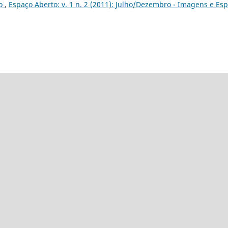
ão
,
Espaço Aberto: v. 1 n. 2 (2011): Julho/Dezembro - Imagens e Es