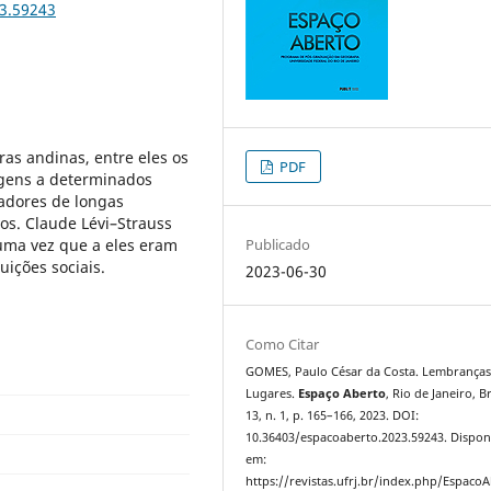
23.59243
as andinas, entre eles os
PDF
igens a determinados
iadores de longas
vos. Claude Lévi–Strauss
 uma vez que a eles eram
Publicado
uições sociais.
2023-06-30
Como Citar
GOMES, Paulo César da Costa. Lembranças
Lugares.
Espaço Aberto
, Rio de Janeiro, Br
13, n. 1, p. 165–166, 2023. DOI:
10.36403/espacoaberto.2023.59243. Dispon
em:
https://revistas.ufrj.br/index.php/Espaco