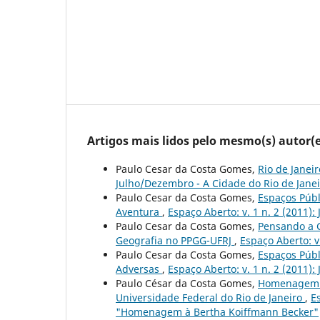
Artigos mais lidos pelo mesmo(s) autor(e
Paulo Cesar da Costa Gomes,
Rio de Janei
Julho/Dezembro - A Cidade do Rio de Janei
Paulo Cesar da Costa Gomes,
Espaços Públ
Aventura
,
Espaço Aberto: v. 1 n. 2 (2011)
Paulo Cesar da Costa Gomes,
Pensando a G
Geografia no PPGG-UFRJ
,
Espaço Aberto: v
Paulo Cesar da Costa Gomes,
Espaços Públ
Adversas
,
Espaço Aberto: v. 1 n. 2 (2011)
Paulo César da Costa Gomes,
Homenagem à
Universidade Federal do Rio de Janeiro
,
E
"Homenagem à Bertha Koiffmann Becker"