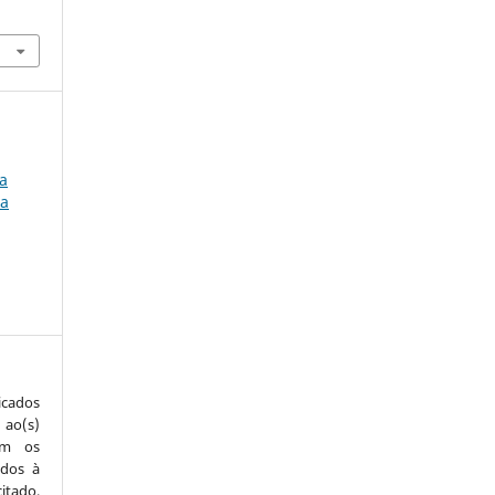
.
a
êa
icados
 ao(s)
com os
idos à
itado,