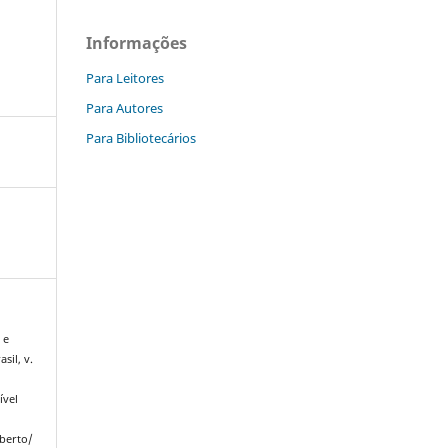
Informações
Para Leitores
Para Autores
Para Bibliotecários
 e
asil, v.
ível
Aberto/