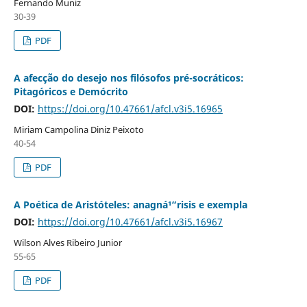
Fernando Muniz
30-39
PDF
A afecção do desejo nos filósofos pré-socráticos:
Pitagóricos e Demócrito
DOI:
https://doi.org/10.47661/afcl.v3i5.16965
Miriam Campolina Diniz Peixoto
40-54
PDF
A Poética de Aristóteles: anagná¹“risis e exempla
DOI:
https://doi.org/10.47661/afcl.v3i5.16967
Wilson Alves Ribeiro Junior
55-65
PDF