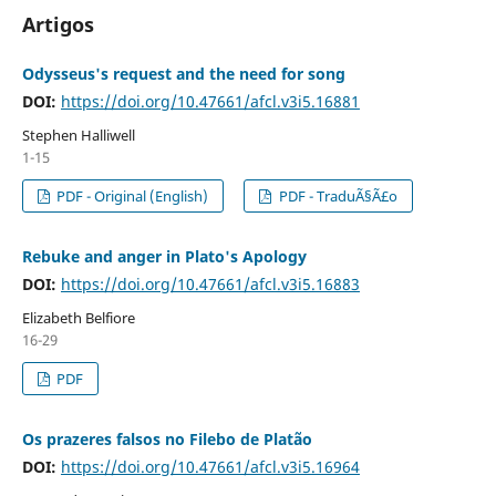
Artigos
Odysseus's request and the need for song
DOI:
https://doi.org/10.47661/afcl.v3i5.16881
Stephen Halliwell
1-15
PDF - Original (English)
PDF - TraduÃ§Ã£o
Rebuke and anger in Plato's Apology
DOI:
https://doi.org/10.47661/afcl.v3i5.16883
Elizabeth Belfiore
16-29
PDF
Os prazeres falsos no Filebo de Platão
DOI:
https://doi.org/10.47661/afcl.v3i5.16964