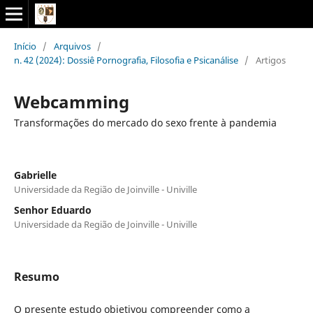
Início
/
Arquivos
/
n. 42 (2024): Dossiê Pornografia, Filosofia e Psicanálise
/
Artigos
Webcamming
Transformações do mercado do sexo frente à pandemia
Gabrielle
Universidade da Região de Joinville - Univille
Senhor Eduardo
Universidade da Região de Joinville - Univille
Resumo
O presente estudo objetivou compreender como a