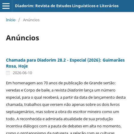
Diadorim: Revista de Estudos Linguísticos e Literários
Início
/
Anúncios
Anúncios
Chamada para Diadorim 28.2 - Especial (2026): Guimarães
Rosa, Hoje
2026-06-10
Em homenagem aos 70 anos de publicação de Grande sertão:
veredas e Corpo de baile, a revista
Diadorim
lança um número
especial, para o qual receberá, a partir da data de lançamento desta
chamada, trabalhos que versem não apenas sobre os dois livros
septuagenários, mas sobre a obra do escritor mineiro como um
todo. A reconhecida e admirada atualidade de sua produção
incentiva diálogos com a pauta de debates em alta no momento,
como o protagonismo da natureza, a relação com as culturas