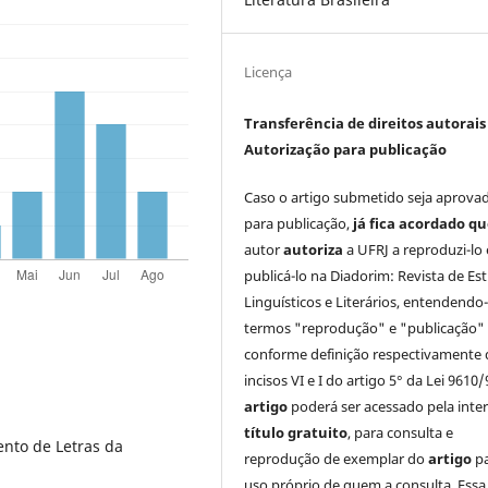
Licença
Transferência de direitos autorais 
Autorização para publicação
Caso o artigo submetido seja aprova
para publicação,
já fica acordado q
autor
autoriza
a UFRJ a reproduzi-lo 
publicá-lo na Diadorim: Revista de Es
Linguísticos e Literários, entendendo
termos "reprodução" e "publicação"
conforme definição respectivamente 
incisos VI e I do artigo 5° da Lei 9610/
artigo
poderá ser acessado pela inte
título gratuito
, para consulta e
ento de Letras da
reprodução de exemplar do
artigo
p
uso próprio de quem a consulta. Essa