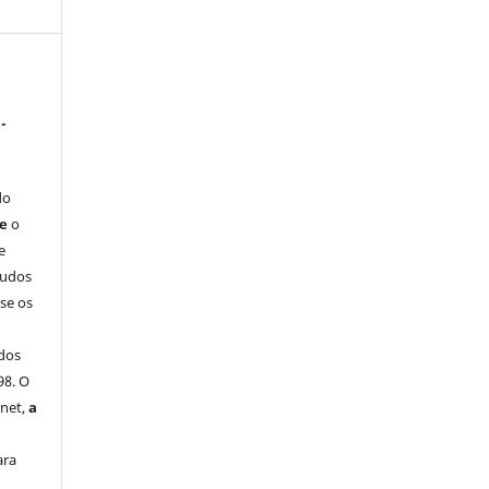
-
do
ue
o
e
tudos
-se os
dos
98. O
rnet,
a
ara