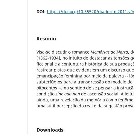
DOI:
https://doi.org/10.35520/diadorim.2011.v
Resumo
Visa-se discutir o romance
Memórias de Marta
, 
(1862-1934), no intuito de destacar as tensões g
ficcional e a conjuntura histórica de sua produ
rastrear pistas que evidenciem um discurso qu
emancipação feminina por meio da palavra -- lóc
subterfúgios para a transgressão do modelo de 
oitocentos --, no sentido de se pensar a instru
condição
sine qua non
de ascensão social. A leit
ainda, uma revelação da memória como fenôme
uma sutil percepção do real e da sugestão prov
Downloads