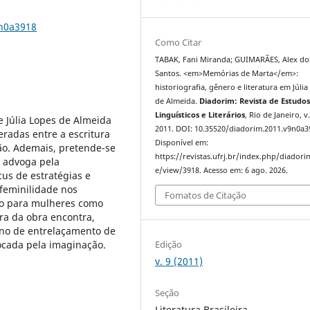
9n0a3918
Como Citar
TABAK, Fani Miranda; GUIMARÃES, Alex do
Santos. <em>Memórias de Marta</em>:
historiografia, gênero e literatura em Júli
de Almeida.
Diadorim: Revista de Estudo
Linguísticos e Literários
, Rio de Janeiro, v.
de Júlia Lopes de Almeida
2011. DOI: 10.35520/diadorim.2011.v9n0a3
eradas entre a escritura
Disponível em:
ção. Ademais, pretende-se
https://revistas.ufrj.br/index.php/diadorim
e advoga pela
e/view/3918. Acesso em: 6 ago. 2026.
us de estratégias e
feminilidade nos
Fomatos de Citação
ção para mulheres como
ura da obra encontra,
no de entrelaçamento de
Edição
ocada pela imaginação.
v. 9 (2011)
Seção
Literatura Brasileira