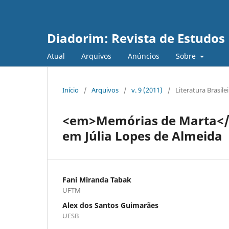
Diadorim: Revista de Estudos L
Atual
Arquivos
Anúncios
Sobre
Início
/
Arquivos
/
v. 9 (2011)
/
Literatura Brasilei
<em>Memórias de Marta</em
em Júlia Lopes de Almeida
Fani Miranda Tabak
UFTM
Alex dos Santos Guimarães
UESB