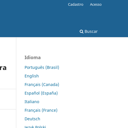
Cadastro
Acesso
Buscar
Idioma
ra
Português (Brasil)
English
Français (Canada)
Español (España)
Italiano
Français (France)
Deutsch
Język Polski