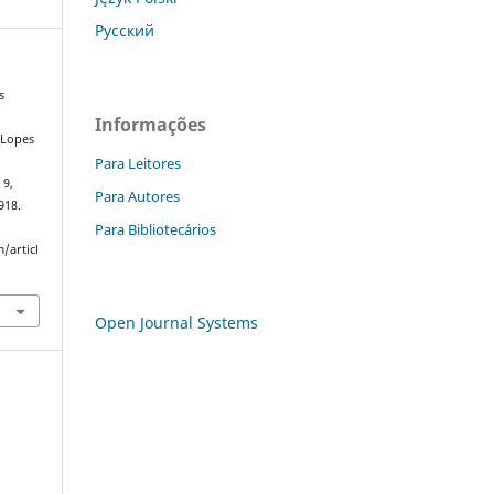
Русский
s
Informações
a Lopes
Para Leitores
s
 9,
Para Autores
918.
Para Bibliotecários
/articl
Open Journal Systems