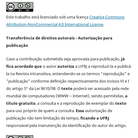
Este trabalho está licenciado sob uma licença
Creative Commons
Attribution-NonCommercial 4.0 International License
.
Transferência de direitos autorais - Autorização para
publicação
Caso a contribuição submetida seja aprovada para publicação,
já
fica acordado que
o autor
autoriza
a UFRJ a reproduzi-la e publicá-
la na Revista intransitiva, entendendo-se os termos "reprodução" e
"publicação" conforme definição respectivamente dos incisos VI e I
do artigo 5° da Lei 9610/98. O
texto
poderá ser acessado pela rede
mundial de computadores (WWW -- Internet), sendo permitidas,
a
título gratuito
, a consulta e a reprodução de exemplar do
texto
para uso próprio de quem a consulta.
Essa
autorização de
publicação não tem limitação de tempo,
ficando a UFRJ
responsável pela manutenção da identificação do autor do artigo.