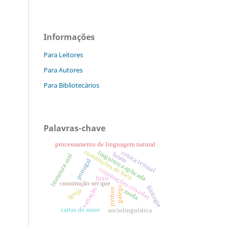
Informações
Para Leitores
Para Autores
Para Bibliotecários
Palavras-chave
processamento de linguagem natural
construções de foco
linguística aplicada
crítica textual
bruto
literatura oral
portugal
construções clivadas
luxo
construção ser que
filologia
galego
variação
python
igreja
moda
cartas de amor
sociolinguística