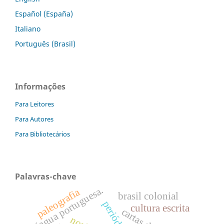
Español (España)
Italiano
Português (Brasil)
Informações
Para Leitores
Para Autores
Para Bibliotecários
Palavras-chave
língua portuguesa.
paleografia
brasil colonial
cultura escrita