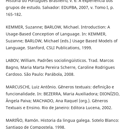
História do Português Brasileiro, v. 6: A experiência dos
grupos de estudo. Salvador: EDUFBA, 2007, v. Tomo I, p.
165-182.
KEMMER, Suzanne; BARLOW, Michael. Introduction: A
Usage-Based Conception of Language. In: KEMMER,
Suzanne; BARLOW, Michael (eds.) Usage Based Models of
Language. Stanford, CSLI Publications, 1999.
LABOV, William. Padrões sociolingüísticos. Trad. Marcos
Bagno, Maria Marta Pereira Scherre, Caroline Rodrigues
Cardoso. São Paulo: Parábola, 2008.
MARCUSCHI, Luiz Antônio. Gêneros textuais: definição e
funcionalidade. In: BEZERRA, Maria Auxiliadora; DIONÍZIO,
Ângela Paiva; MACHADO, Ana Raquel (org.). Gêneros
Textuais e Ensino. Rio de Janeiro: Editora Lucena, 2002.
MARIÑO, Ramón. Historia da lingua galega. Sotelo Blanco:
Santiago de Compostela, 1998.