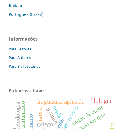
Italiano
Português (Brasil)
Informações
Para Leitores
Para Autores
Para Bibliotecários
Palavras-chave
filologia
linguística aplicada
metodologia
cartas de amor
moda
construções de foco
python
igreja
construção ser que
galego